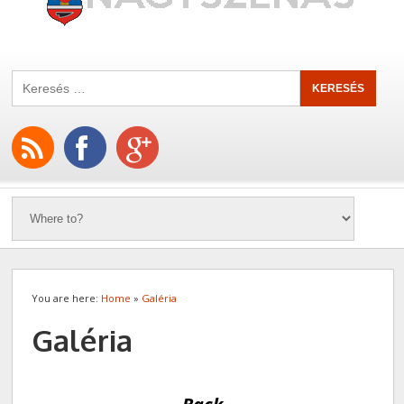
You are here:
Home
»
Galéria
Galéria