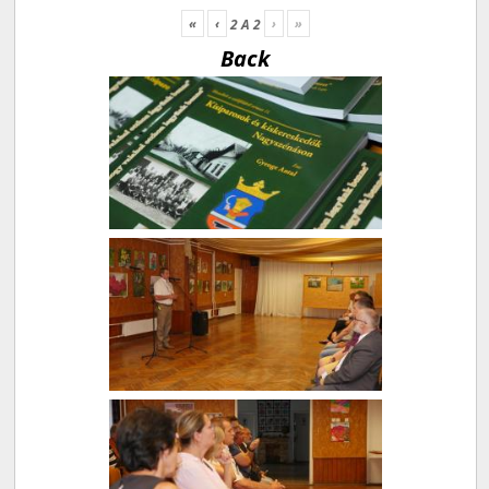
«
‹
›
»
2
A
2
Back