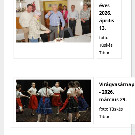
éves -
2026.
április
13.
fotó:
Tüskés
Tibor
Virágvasárnap
- 2026.
március 29.
fotó: Tüskés
Tibor