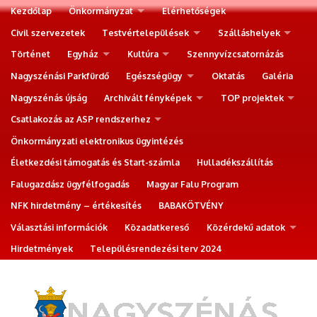
Kezdőlap
Önkormányzat
Elérhetőségek
Civil szervezetek
Testvértelepülések
Szálláshelyek
Történet
Egyház
Kultúra
Szennyvízcsatornázás
Nagyszénási Parkfürdő
Egészségügy
Oktatás
Galéria
Nagyszénás újság
Archivált fényképek
TOP projektek
Csatlakozás az ASP rendszerhez
Önkormányzati elektronikus ügyintézés
Életkezdési támogatás és Start-számla
Hulladékszállítás
Falugazdász ügyfélfogadás
Magyar Falu Program
NFK hirdetmény – értékesítés
BABAKÖTVÉNY
Választási információk
Közadatkereső
Közérdekű adatok
Hirdetmények
Településrendezési terv 2024