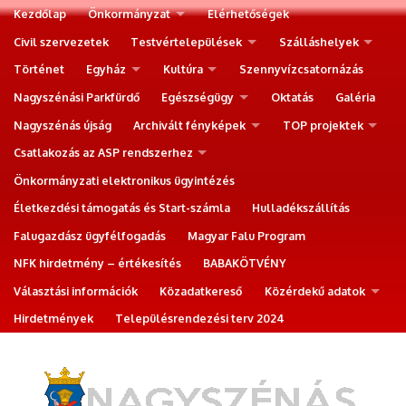
Kezdőlap
Önkormányzat
Elérhetőségek
Civil szervezetek
Testvértelepülések
Szálláshelyek
Történet
Egyház
Kultúra
Szennyvízcsatornázás
Nagyszénási Parkfürdő
Egészségügy
Oktatás
Galéria
Nagyszénás újság
Archivált fényképek
TOP projektek
Csatlakozás az ASP rendszerhez
Önkormányzati elektronikus ügyintézés
Életkezdési támogatás és Start-számla
Hulladékszállítás
Falugazdász ügyfélfogadás
Magyar Falu Program
NFK hirdetmény – értékesítés
BABAKÖTVÉNY
Választási információk
Közadatkereső
Közérdekű adatok
Hirdetmények
Településrendezési terv 2024