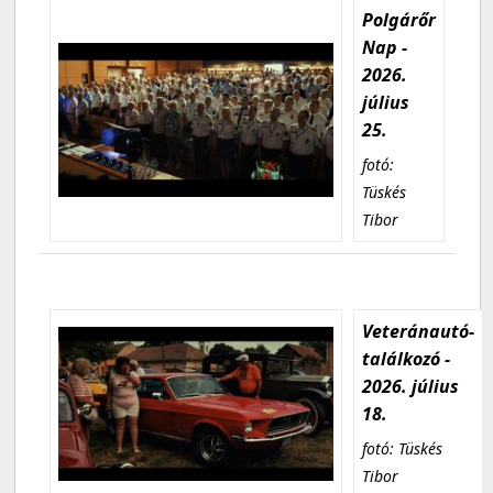
Polgárőr
Nap -
2026.
július
25.
fotó:
Tüskés
Tibor
Veteránautó-
találkozó -
2026. július
18.
fotó: Tüskés
Tibor