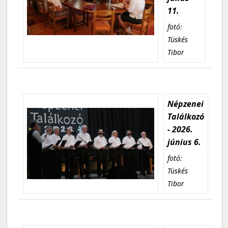
11.
fotó:
Tüskés
Tibor
Népzenei
Találkozó
- 2026.
június 6.
fotó:
Tüskés
Tibor