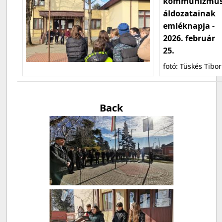
kommunizmu
áldozatainak
emléknapja -
2026. február
25.
fotó: Tüskés Tibor
Back