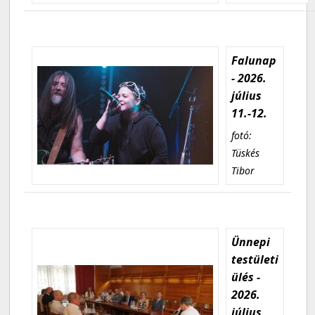
Falunap
- 2026.
július
11.-12.
fotó:
Tüskés
Tibor
Ünnepi
testületi
ülés -
2026.
július