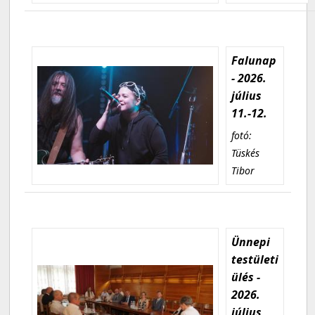
Falunap
- 2026.
július
11.-12.
fotó:
Tüskés
Tibor
Ünnepi
testületi
ülés -
2026.
július