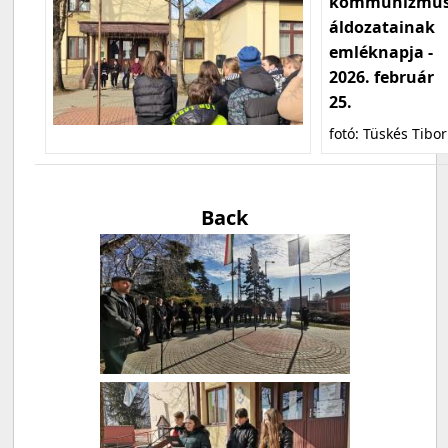
kommunizmu
áldozatainak
emléknapja -
2026. február
25.
fotó: Tüskés Tibor
Back