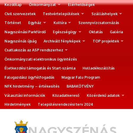
Kezdőlap
Önkormányzat
Elérhetőségek
Civil szervezetek
Testvértelepülések
Szálláshelyek
Történet
Egyház
Kultúra
Szennyvízcsatornázás
Nagyszénási Parkfürdő
Egészségügy
Oktatás
Galéria
Nagyszénás újság
Archivált fényképek
TOP projektek
Csatlakozás az ASP rendszerhez
Önkormányzati elektronikus ügyintézés
Életkezdési támogatás és Start-számla
Hulladékszállítás
Falugazdász ügyfélfogadás
Magyar Falu Program
NFK hirdetmény – értékesítés
BABAKÖTVÉNY
Választási információk
Közadatkereső
Közérdekű adatok
Hirdetmények
Településrendezési terv 2024