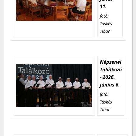
11.
fotó:
Tüskés
Tibor
Népzenei
Találkozó
- 2026.
június 6.
fotó:
Tüskés
Tibor