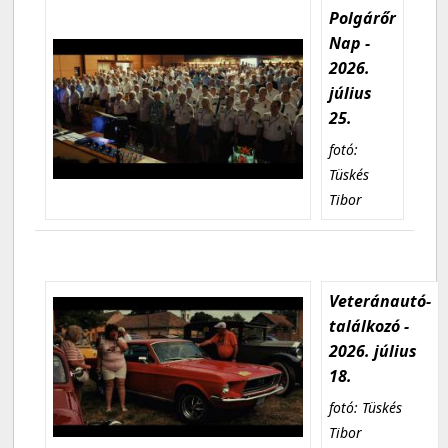
Polgárőr
Nap -
2026.
július
25.
fotó:
Tüskés
Tibor
Veteránautó-
találkozó -
2026. július
18.
fotó: Tüskés
Tibor