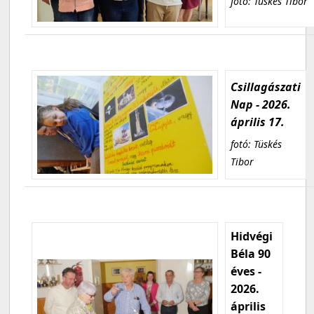
fotó: Tüskés Tibor
Csillagászati
Nap - 2026.
április 17.
fotó: Tüskés
Tibor
Hidvégi
Béla 90
éves -
2026.
április