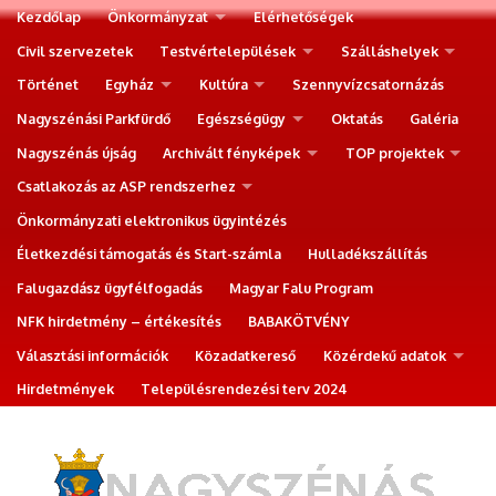
Kezdőlap
Önkormányzat
Elérhetőségek
Civil szervezetek
Testvértelepülések
Szálláshelyek
Történet
Egyház
Kultúra
Szennyvízcsatornázás
Nagyszénási Parkfürdő
Egészségügy
Oktatás
Galéria
Nagyszénás újság
Archivált fényképek
TOP projektek
Csatlakozás az ASP rendszerhez
Önkormányzati elektronikus ügyintézés
Életkezdési támogatás és Start-számla
Hulladékszállítás
Falugazdász ügyfélfogadás
Magyar Falu Program
NFK hirdetmény – értékesítés
BABAKÖTVÉNY
Választási információk
Közadatkereső
Közérdekű adatok
Hirdetmények
Településrendezési terv 2024