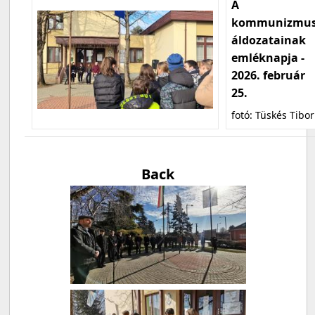
A
kommunizmu
áldozatainak
emléknapja -
2026. február
25.
fotó: Tüskés Tibor
Back