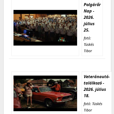
Polgárőr
Nap -
2026.
július
25.
fotó:
Tüskés
Tibor
Veteránautó-
találkozó -
2026. július
18.
fotó: Tüskés
Tibor