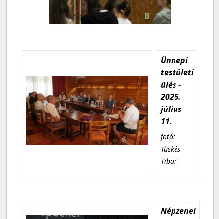
Ünnepi
testületi
ülés -
2026.
július
11.
fotó:
Tüskés
Tibor
Népzenei