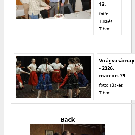
13.
fotó:
Tüskés
Tibor
Virágvasárnap
- 2026.
március 29.
fotó: Tüskés
Tibor
Back