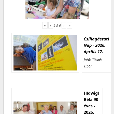
«
‹
›
»
2
A
6
Csillagászati
Nap - 2026.
április 17.
fotó: Tüskés
Tibor
Hidvégi
Béla 90
éves -
2026.