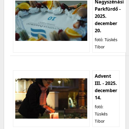
Nagyszénási
Parkfürdő -
2025.
december
20.
fotó: Tüskés
Tibor
Advent
III. - 2025.
december
14.
fotó:
Tüskés
Tibor