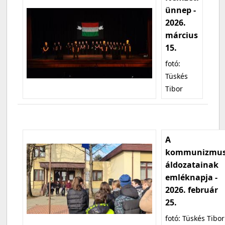
ünnep -
2026.
március
15.
fotó:
Tüskés
Tibor
A
kommunizmu
áldozatainak
emléknapja -
2026. február
25.
fotó: Tüskés Tibor