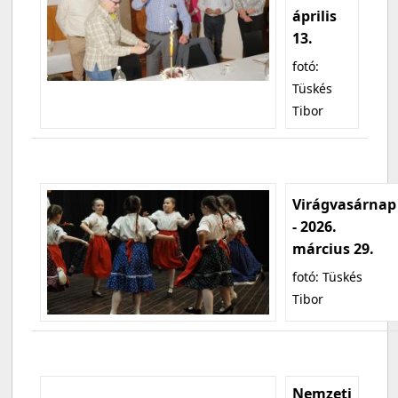
április
13.
fotó:
Tüskés
Tibor
Virágvasárnap
- 2026.
március 29.
fotó: Tüskés
Tibor
Nemzeti