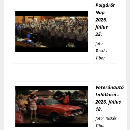
Polgárőr
Nap -
2026.
július
25.
fotó:
Tüskés
Tibor
Veteránautó-
találkozó -
2026. július
18.
fotó: Tüskés
Tibor