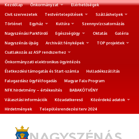
Kezdőlap
Önkormányzat
Elérhetőségek
Civil szervezetek
Testvértelepülések
Szálláshelyek
Történet
Egyház
Kultúra
Szennyvízcsatornázás
Nagyszénási Parkfürdő
Egészségügy
Oktatás
Galéria
Nagyszénás újság
Archivált fényképek
TOP projektek
Csatlakozás az ASP rendszerhez
Önkormányzati elektronikus ügyintézés
Életkezdési támogatás és Start-számla
Hulladékszállítás
Falugazdász ügyfélfogadás
Magyar Falu Program
NFK hirdetmény – értékesítés
BABAKÖTVÉNY
Választási információk
Közadatkereső
Közérdekű adatok
Hirdetmények
Településrendezési terv 2024