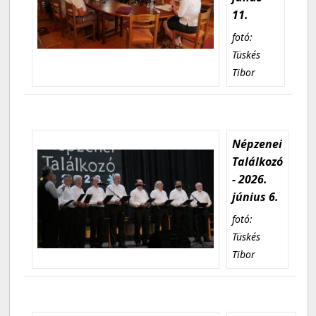
11.
fotó:
Tüskés
Tibor
Népzenei
Találkozó
- 2026.
június 6.
fotó:
Tüskés
Tibor