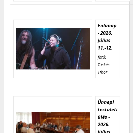
Falunap
- 2026.
július
11.-12.
fotó:
Tüskés
Tibor
Ünnepi
testületi
ülés -
2026.
július