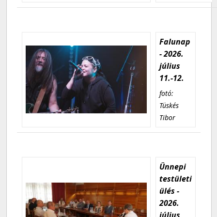
Falunap
- 2026.
július
11.-12.
fotó:
Tüskés
Tibor
Ünnepi
testületi
ülés -
2026.
július