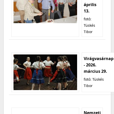
április
13.
fotó:
Tüskés
Tibor
Virágvasárnap
- 2026.
március 29.
fotó: Tüskés
Tibor
Nemzeti