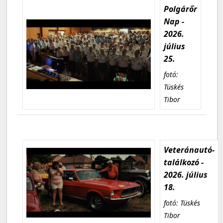
Polgárőr
Nap -
2026.
július
25.
fotó:
Tüskés
Tibor
Veteránautó-
találkozó -
2026. július
18.
fotó: Tüskés
Tibor