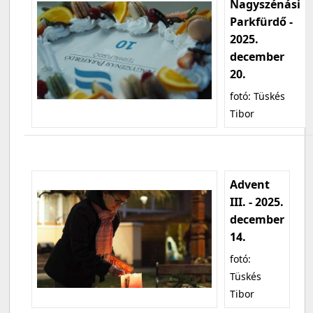
Nagyszénási
Parkfürdő -
2025.
december
20.
fotó: Tüskés
Tibor
Advent
III. - 2025.
december
14.
fotó:
Tüskés
Tibor