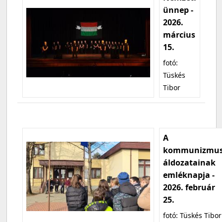
ünnep -
2026.
március
15.
fotó:
Tüskés
Tibor
A
kommunizmu
áldozatainak
emléknapja -
2026. február
25.
fotó: Tüskés Tibor