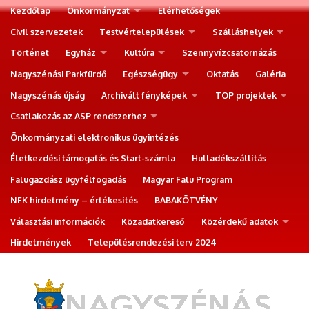
Kezdőlap
Önkormányzat
Elérhetőségek
Civil szervezetek
Testvértelepülések
Szálláshelyek
Történet
Egyház
Kultúra
Szennyvízcsatornázás
Nagyszénási Parkfürdő
Egészségügy
Oktatás
Galéria
Nagyszénás újság
Archivált fényképek
TOP projektek
Csatlakozás az ASP rendszerhez
Önkormányzati elektronikus ügyintézés
Életkezdési támogatás és Start-számla
Hulladékszállítás
Falugazdász ügyfélfogadás
Magyar Falu Program
NFK hirdetmény – értékesítés
BABAKÖTVÉNY
Választási információk
Közadatkereső
Közérdekű adatok
Hirdetmények
Településrendezési terv 2024