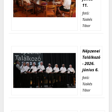
11.
fotó:
Tüskés
Tibor
Népzenei
Találkozó
- 2026.
június 6.
fotó:
Tüskés
Tibor