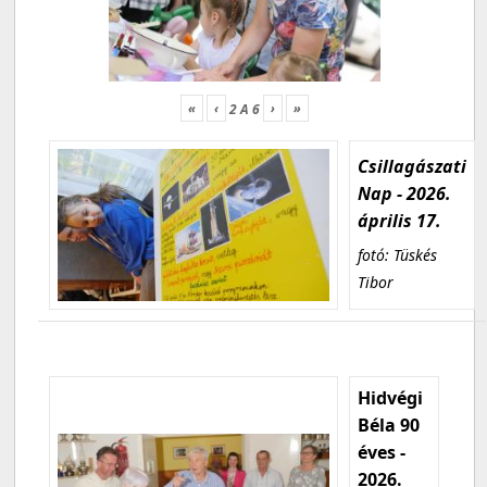
«
‹
›
»
2
A
6
Csillagászati
Nap - 2026.
április 17.
fotó: Tüskés
Tibor
Hidvégi
Béla 90
éves -
2026.