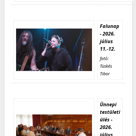
Falunap
- 2026.
július
11.-12.
fotó:
Tüskés
Tibor
Ünnepi
testületi
ülés -
2026.
július