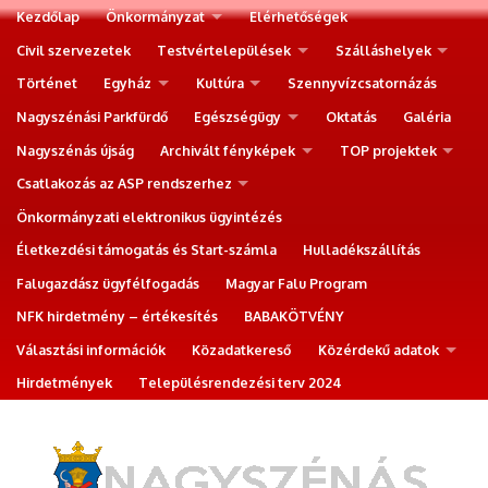
Kezdőlap
Önkormányzat
Elérhetőségek
Civil szervezetek
Testvértelepülések
Szálláshelyek
Történet
Egyház
Kultúra
Szennyvízcsatornázás
Nagyszénási Parkfürdő
Egészségügy
Oktatás
Galéria
Nagyszénás újság
Archivált fényképek
TOP projektek
Csatlakozás az ASP rendszerhez
Önkormányzati elektronikus ügyintézés
Életkezdési támogatás és Start-számla
Hulladékszállítás
Falugazdász ügyfélfogadás
Magyar Falu Program
NFK hirdetmény – értékesítés
BABAKÖTVÉNY
Választási információk
Közadatkereső
Közérdekű adatok
Hirdetmények
Településrendezési terv 2024