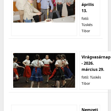
április
13.
fotó:
Tüskés
Tibor
Virágvasárnap
- 2026.
március 29.
fotó: Tüskés
Tibor
Nemzeti