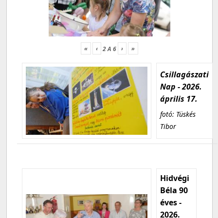
«
‹
›
»
2
A
6
Csillagászati
Nap - 2026.
április 17.
fotó: Tüskés
Tibor
Hidvégi
Béla 90
éves -
2026.