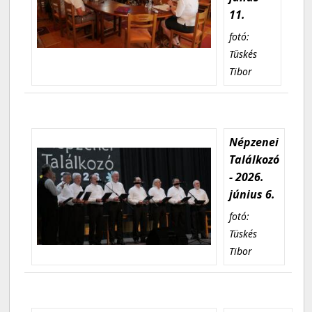
11.
fotó:
Tüskés
Tibor
Népzenei
Találkozó
- 2026.
június 6.
fotó:
Tüskés
Tibor