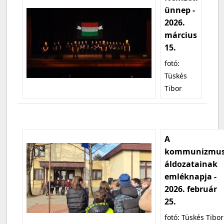
ünnep -
2026.
március
15.
fotó:
Tüskés
Tibor
A
kommunizmu
áldozatainak
emléknapja -
2026. február
25.
fotó: Tüskés Tibor