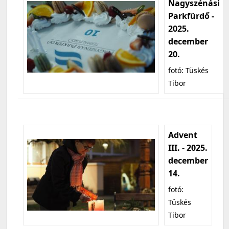
Nagyszénási
Parkfürdő -
2025.
december
20.
fotó: Tüskés
Tibor
Advent
III. - 2025.
december
14.
fotó:
Tüskés
Tibor