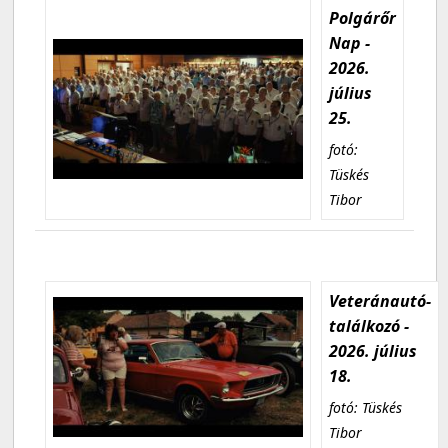
Polgárőr
Nap -
2026.
július
25.
fotó:
Tüskés
Tibor
Veteránautó-
találkozó -
2026. július
18.
fotó: Tüskés
Tibor