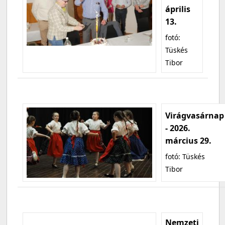
április
13.
fotó:
Tüskés
Tibor
Virágvasárnap
- 2026.
március 29.
fotó: Tüskés
Tibor
Nemzeti