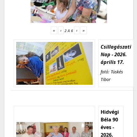
«
‹
›
»
2
A
6
Csillagászati
Nap - 2026.
április 17.
fotó: Tüskés
Tibor
Hidvégi
Béla 90
éves -
2026.