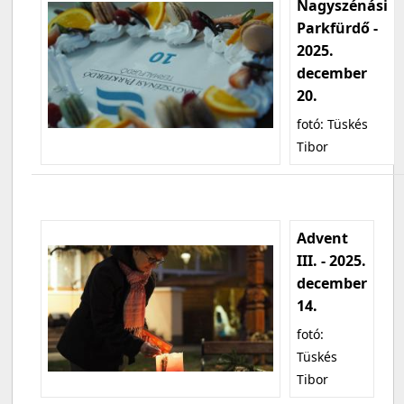
Nagyszénási
Parkfürdő -
2025.
december
20.
fotó: Tüskés
Tibor
Advent
III. - 2025.
december
14.
fotó:
Tüskés
Tibor