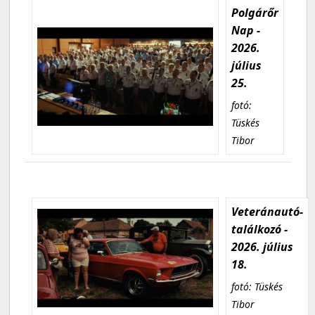
Polgárőr
Nap -
2026.
július
25.
fotó:
Tüskés
Tibor
Veteránautó-
találkozó -
2026. július
18.
fotó: Tüskés
Tibor