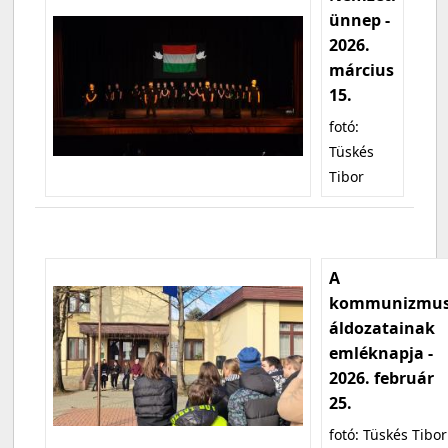
ünnep -
2026.
március
15.
fotó:
Tüskés
Tibor
A
kommunizmu
áldozatainak
emléknapja -
2026. február
25.
fotó: Tüskés Tibor