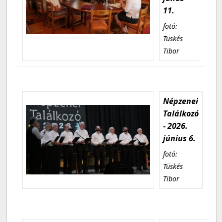
11.
fotó:
Tüskés
Tibor
Népzenei
Találkozó
- 2026.
június 6.
fotó:
Tüskés
Tibor