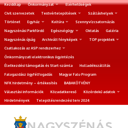
Kezdőlap
Önkormányzat
Elérhetőségek
Civil szervezetek
Testvértelepülések
Szálláshelyek
Történet
Egyház
Kultúra
Szennyvízcsatornázás
Nagyszénási Parkfürdő
Egészségügy
Oktatás
Galéria
Nagyszénás újság
Archivált fényképek
TOP projektek
Csatlakozás az ASP rendszerhez
Önkormányzati elektronikus ügyintézés
Életkezdési támogatás és Start-számla
Hulladékszállítás
Falugazdász ügyfélfogadás
Magyar Falu Program
NFK hirdetmény – értékesítés
BABAKÖTVÉNY
Választási információk
Közadatkereső
Közérdekű adatok
Hirdetmények
Településrendezési terv 2024