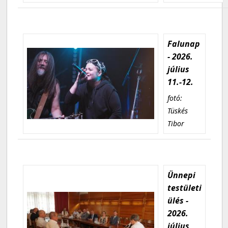
Falunap
- 2026.
július
11.-12.
fotó:
Tüskés
Tibor
Ünnepi
testületi
ülés -
2026.
július