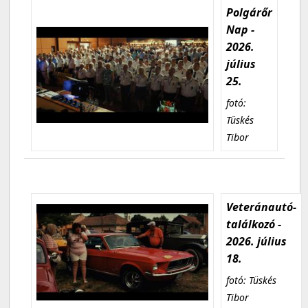
Polgárőr
Nap -
2026.
július
25.
fotó:
Tüskés
Tibor
Veteránautó-
találkozó -
2026. július
18.
fotó: Tüskés
Tibor