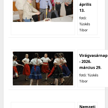
április
13.
fotó:
Tüskés
Tibor
Virágvasárnap
- 2026.
március 29.
fotó: Tüskés
Tibor
Nemzeti