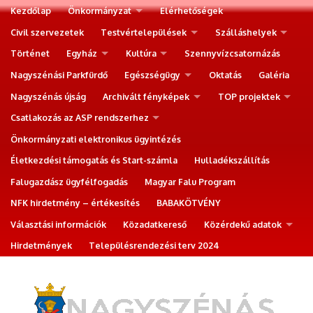
Kezdőlap
Önkormányzat
Elérhetőségek
Civil szervezetek
Testvértelepülések
Szálláshelyek
Történet
Egyház
Kultúra
Szennyvízcsatornázás
Nagyszénási Parkfürdő
Egészségügy
Oktatás
Galéria
Nagyszénás újság
Archivált fényképek
TOP projektek
Csatlakozás az ASP rendszerhez
Önkormányzati elektronikus ügyintézés
Életkezdési támogatás és Start-számla
Hulladékszállítás
Falugazdász ügyfélfogadás
Magyar Falu Program
NFK hirdetmény – értékesítés
BABAKÖTVÉNY
Választási információk
Közadatkereső
Közérdekű adatok
Hirdetmények
Településrendezési terv 2024