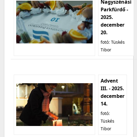
Nagyszénási
Parkfürdő -
2025.
december
20.
fotó: Tüskés
Tibor
Advent
III. - 2025.
december
14.
fotó:
Tüskés
Tibor