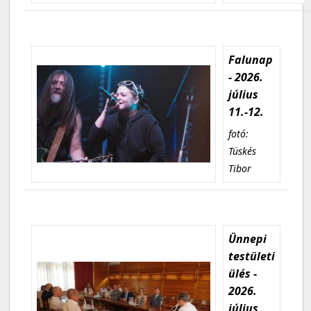
Falunap
- 2026.
július
11.-12.
fotó:
Tüskés
Tibor
Ünnepi
testületi
ülés -
2026.
július