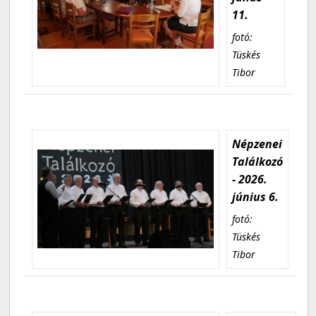
11.
fotó:
Tüskés
Tibor
Népzenei
Találkozó
- 2026.
június 6.
fotó:
Tüskés
Tibor