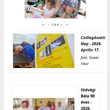
«
‹
›
»
2
A
6
Csillagászati
Nap - 2026.
április 17.
fotó: Tüskés
Tibor
Hidvégi
Béla 90
éves -
2026.