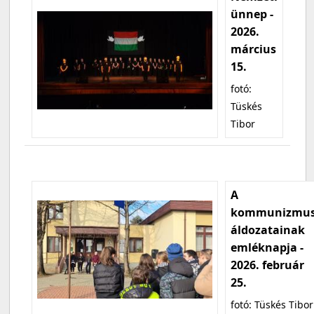
ünnep -
2026.
március
15.
fotó:
Tüskés
Tibor
A
kommunizmu
áldozatainak
emléknapja -
2026. február
25.
fotó: Tüskés Tibor