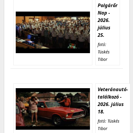
Polgárőr
Nap -
2026.
július
25.
fotó:
Tüskés
Tibor
Veteránautó-
találkozó -
2026. július
18.
fotó: Tüskés
Tibor