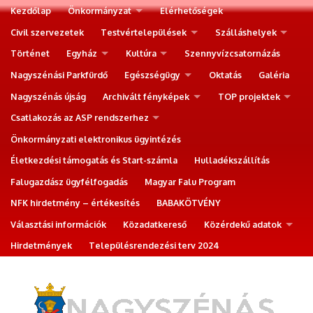
Kezdőlap
Önkormányzat
Elérhetőségek
Civil szervezetek
Testvértelepülések
Szálláshelyek
Történet
Egyház
Kultúra
Szennyvízcsatornázás
Nagyszénási Parkfürdő
Egészségügy
Oktatás
Galéria
Nagyszénás újság
Archivált fényképek
TOP projektek
Csatlakozás az ASP rendszerhez
Önkormányzati elektronikus ügyintézés
Életkezdési támogatás és Start-számla
Hulladékszállítás
Falugazdász ügyfélfogadás
Magyar Falu Program
NFK hirdetmény – értékesítés
BABAKÖTVÉNY
Választási információk
Közadatkereső
Közérdekű adatok
Hirdetmények
Településrendezési terv 2024