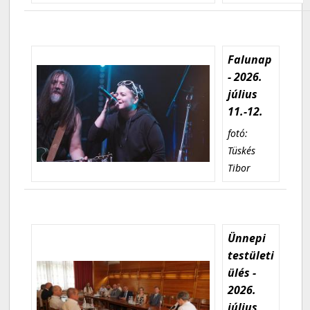
Falunap
- 2026.
július
11.-12.
fotó:
Tüskés
Tibor
Ünnepi
testületi
ülés -
2026.
július