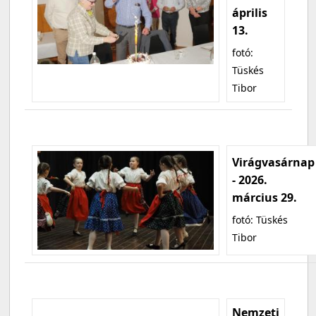
április
13.
fotó:
Tüskés
Tibor
Virágvasárnap
- 2026.
március 29.
fotó: Tüskés
Tibor
Nemzeti