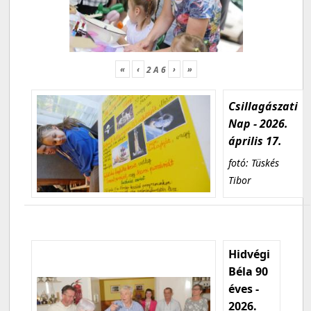
«
‹
›
»
2
A
6
Csillagászati
Nap - 2026.
április 17.
fotó: Tüskés
Tibor
Hidvégi
Béla 90
éves -
2026.