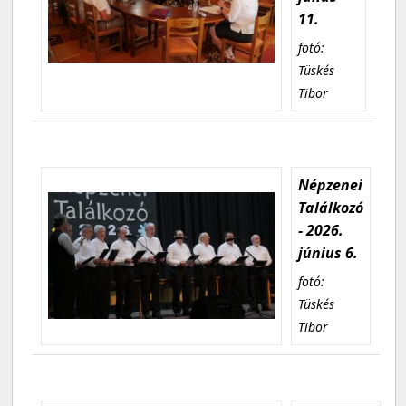
11.
fotó:
Tüskés
Tibor
Népzenei
Találkozó
- 2026.
június 6.
fotó:
Tüskés
Tibor