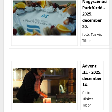
Nagyszénási
Parkfürdő -
2025.
december
20.
fotó: Tüskés
Tibor
Advent
III. - 2025.
december
14.
fotó:
Tüskés
Tibor