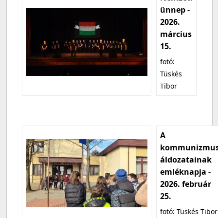
ünnep -
2026.
március
15.
fotó:
Tüskés
Tibor
A
kommunizmu
áldozatainak
emléknapja -
2026. február
25.
fotó: Tüskés Tibor