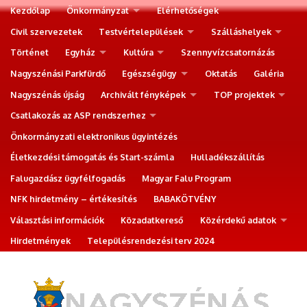
Kezdőlap
Önkormányzat
Elérhetőségek
Civil szervezetek
Testvértelepülések
Szálláshelyek
Történet
Egyház
Kultúra
Szennyvízcsatornázás
Nagyszénási Parkfürdő
Egészségügy
Oktatás
Galéria
Nagyszénás újság
Archivált fényképek
TOP projektek
Csatlakozás az ASP rendszerhez
Önkormányzati elektronikus ügyintézés
Életkezdési támogatás és Start-számla
Hulladékszállítás
Falugazdász ügyfélfogadás
Magyar Falu Program
NFK hirdetmény – értékesítés
BABAKÖTVÉNY
Választási információk
Közadatkereső
Közérdekű adatok
Hirdetmények
Településrendezési terv 2024