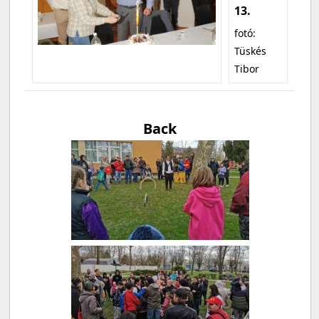
13.
fotó:
Tüskés
Tibor
Back