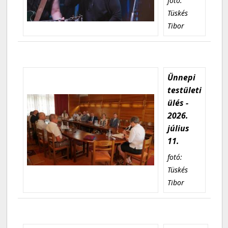
fotó:
Tüskés
Tibor
Ünnepi
testületi
ülés -
2026.
július
11.
fotó:
Tüskés
Tibor