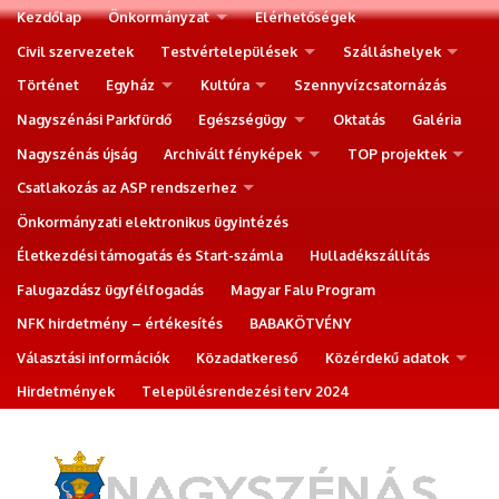
Kezdőlap
Önkormányzat
Elérhetőségek
Civil szervezetek
Testvértelepülések
Szálláshelyek
Történet
Egyház
Kultúra
Szennyvízcsatornázás
Nagyszénási Parkfürdő
Egészségügy
Oktatás
Galéria
Nagyszénás újság
Archivált fényképek
TOP projektek
Csatlakozás az ASP rendszerhez
Önkormányzati elektronikus ügyintézés
Életkezdési támogatás és Start-számla
Hulladékszállítás
Falugazdász ügyfélfogadás
Magyar Falu Program
NFK hirdetmény – értékesítés
BABAKÖTVÉNY
Választási információk
Közadatkereső
Közérdekű adatok
Hirdetmények
Településrendezési terv 2024