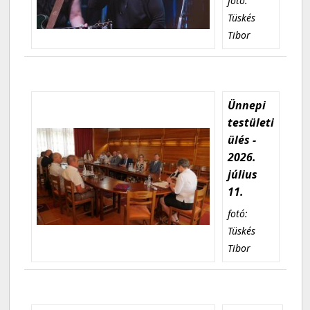
fotó:
Tüskés
Tibor
Ünnepi
testületi
ülés -
2026.
július
11.
fotó:
Tüskés
Tibor