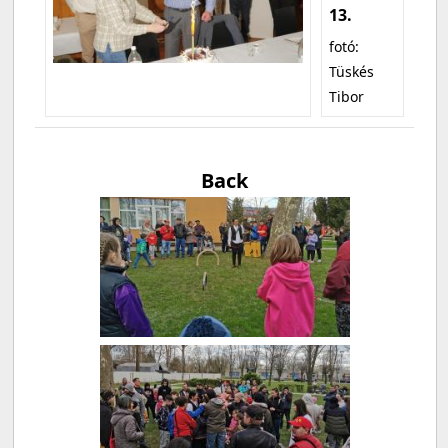
13.
fotó:
Tüskés
Tibor
Back