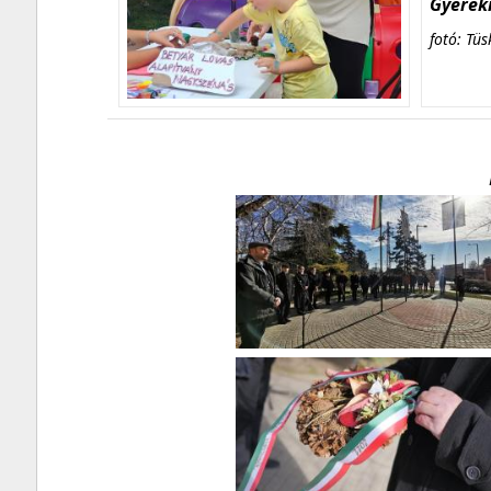
Gyerekn
fotó: Tüs