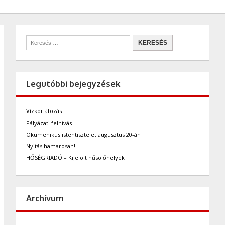
Legutóbbi bejegyzések
Vízkorlátozás
Pályázati felhívás
Ökumenikus istentisztelet augusztus 20-án
Nyitás hamarosan!
HŐSÉGRIADÓ – Kijelölt hűsölőhelyek
Archívum