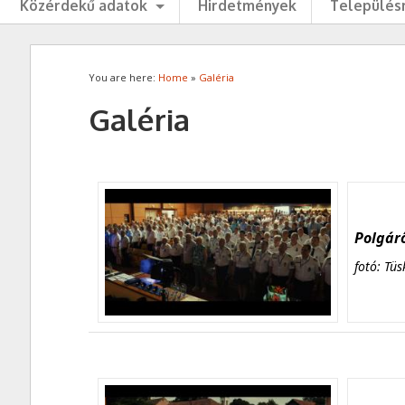
Közérdekű adatok
Hirdetmények
Településr
You are here:
Home
»
Galéria
Galéria
Polgárő
fotó: Tüs