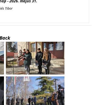
ap - 2026. május 31.
kés Tibor
Back