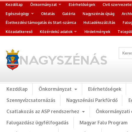
Kezdőlap
Önkormányzat
Elérhetőségek
Civil szervezete
Egészségügy
Oktatás
Galéria
Nagyszénás újság
Archi
Életkezdési támogatás és Start-számla
Hulladékszállítás
Falu
Közadatkereső
Közérdekű adatok
Hirdetmények
Települ
Kezdőlap
Önkormányzat
Elérhetőségek
Szennyvízcsatornázás
Nagyszénási Parkfürdő
E
Csatlakozás az ASP rendszerhez
Önkormányzati 
Falugazdász ügyfélfogadás
Magyar Falu Program