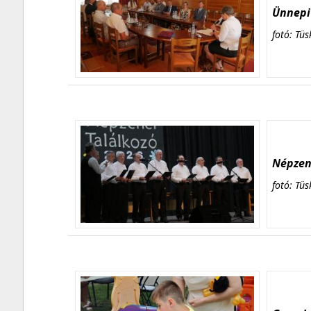
Ünnepi 
fotó: Tüs
Népzene
fotó: Tüs