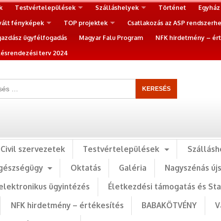
k
Testvértelepülések
Szálláshelyek
Történet
Egyház
vált fényképek
TOP projektek
Csatlakozás az ASP rendszerh
gazdász ügyfélfogadás
Magyar Falu Program
NFK hirdetmény – ért
ésrendezési terv 2024
Civil szervezetek
Testvértelepülések
Szállásh
gészségügy
Oktatás
Galéria
Nagyszénás új
elektronikus ügyintézés
Életkezdési támogatás és St
NFK hirdetmény – értékesítés
BABAKÖTVÉNY
V