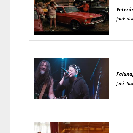
Veterán
fotó: Tüs
Falunap
fotó: Tüs