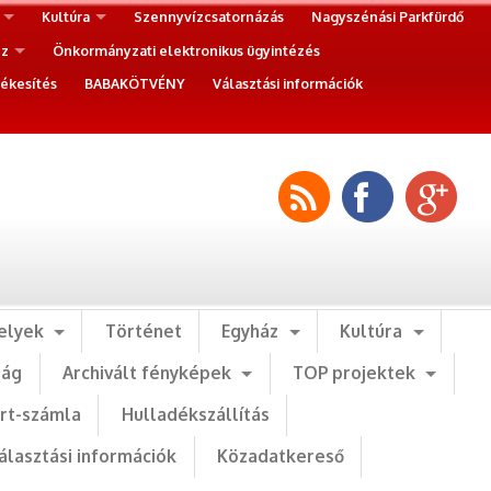
Kultúra
Szennyvízcsatornázás
Nagyszénási Parkfürdő
ez
Önkormányzati elektronikus ügyintézés
ékesítés
BABAKÖTVÉNY
Választási információk
elyek
Történet
Egyház
Kultúra
ság
Archivált fényképek
TOP projektek
art-számla
Hulladékszállítás
álasztási információk
Közadatkereső