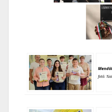
Mendöl 
fotó: Tüs