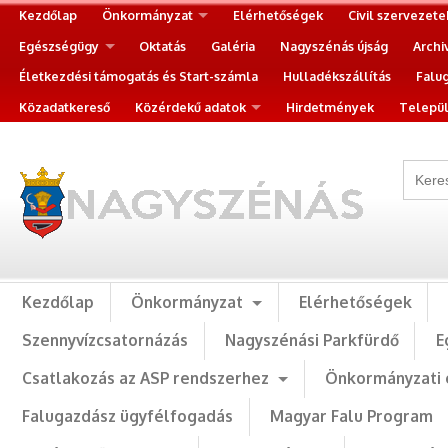
Kezdőlap
Önkormányzat
Elérhetőségek
Civil szervezete
Egészségügy
Oktatás
Galéria
Nagyszénás újság
Archi
Életkezdési támogatás és Start-számla
Hulladékszállítás
Falu
Közadatkereső
Közérdekű adatok
Hirdetmények
Települ
Kezdőlap
Önkormányzat
Elérhetőségek
Szennyvízcsatornázás
Nagyszénási Parkfürdő
E
Csatlakozás az ASP rendszerhez
Önkormányzati 
Falugazdász ügyfélfogadás
Magyar Falu Program