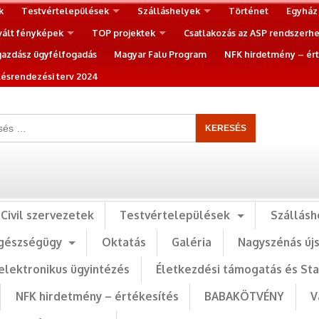
k
Testvértelepülések
Szálláshelyek
Történet
Egyház
vált fényképek
TOP projektek
Csatlakozás az ASP rendszerh
gazdász ügyfélfogadás
Magyar Falu Program
NFK hirdetmény – ért
ésrendezési terv 2024
Civil szervezetek
Testvértelepülések
Szállásh
gészségügy
Oktatás
Galéria
Nagyszénás új
elektronikus ügyintézés
Életkezdési támogatás és St
NFK hirdetmény – értékesítés
BABAKÖTVÉNY
V