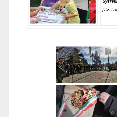
Gyerekn
fotó: Tüs