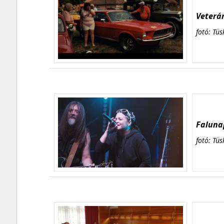
Veterán
fotó: Tüs
Falunap
fotó: Tüs