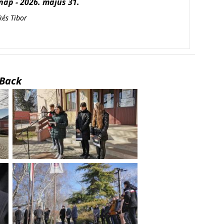
ap - 2026. május 31.
kés Tibor
Back