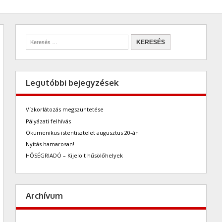
Legutóbbi bejegyzések
Vízkorlátozás megszüntetése
Pályázati felhívás
Ökumenikus istentisztelet augusztus 20-án
Nyitás hamarosan!
HŐSÉGRIADÓ – Kijelölt hűsölőhelyek
Archívum