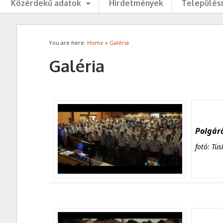
Közérdekű adatok
Hirdetmények
Településr
You are here:
Home
»
Galéria
Galéria
Polgárő
fotó: Tüs