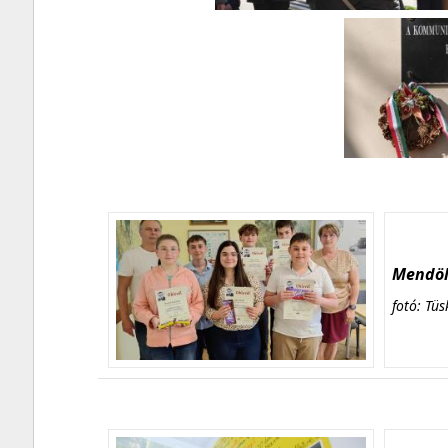
Mendöl 
fotó: Tüs