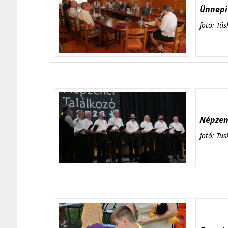
Ünnepi 
fotó: Tüs
Népzene
fotó: Tüs