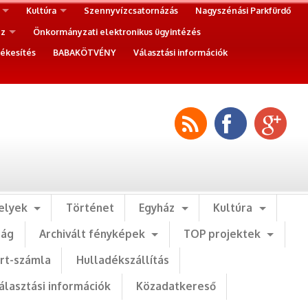
Kultúra
Szennyvízcsatornázás
Nagyszénási Parkfürdő
ez
Önkormányzati elektronikus ügyintézés
ékesítés
BABAKÖTVÉNY
Választási információk
elyek
Történet
Egyház
Kultúra
ság
Archivált fényképek
TOP projektek
art-számla
Hulladékszállítás
álasztási információk
Közadatkereső