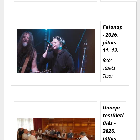
Falunap
- 2026.
július
11.-12.
fotó:
Tüskés
Tibor
Ünnepi
testületi
ülés -
2026.
július