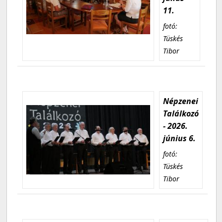
11.
fotó:
Tüskés
Tibor
Népzenei
Találkozó
- 2026.
június 6.
fotó:
Tüskés
Tibor