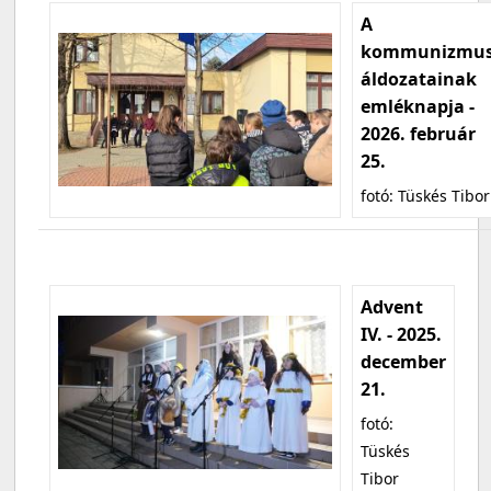
A
kommunizmu
áldozatainak
emléknapja -
2026. február
25.
fotó: Tüskés Tibor
Advent
IV. - 2025.
december
21.
fotó:
Tüskés
Tibor