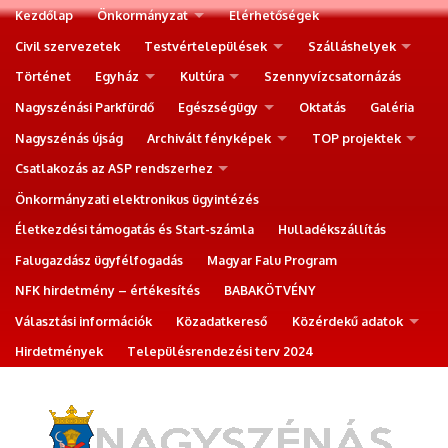
Kezdőlap
Önkormányzat
Elérhetőségek
Civil szervezetek
Testvértelepülések
Szálláshelyek
Történet
Egyház
Kultúra
Szennyvízcsatornázás
Nagyszénási Parkfürdő
Egészségügy
Oktatás
Galéria
Nagyszénás újság
Archivált fényképek
TOP projektek
Csatlakozás az ASP rendszerhez
Önkormányzati elektronikus ügyintézés
Életkezdési támogatás és Start-számla
Hulladékszállítás
Falugazdász ügyfélfogadás
Magyar Falu Program
NFK hirdetmény – értékesítés
BABAKÖTVÉNY
Választási információk
Közadatkereső
Közérdekű adatok
Hirdetmények
Településrendezési terv 2024