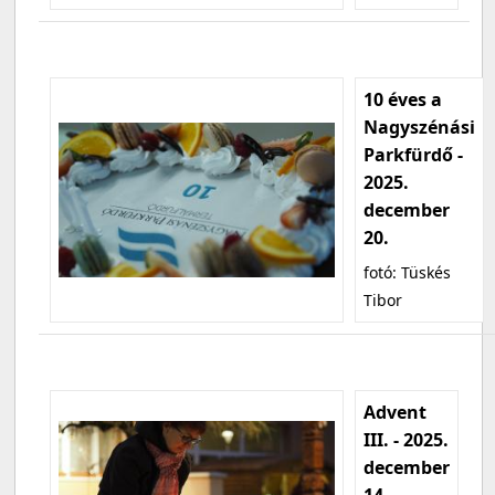
10 éves a
Nagyszénási
Parkfürdő -
2025.
december
20.
fotó: Tüskés
Tibor
Advent
III. - 2025.
december
14.