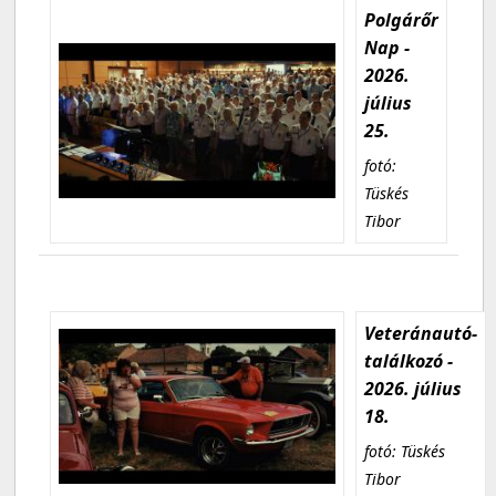
Polgárőr
Nap -
2026.
július
25.
fotó:
Tüskés
Tibor
Veteránautó-
találkozó -
2026. július
18.
fotó: Tüskés
Tibor