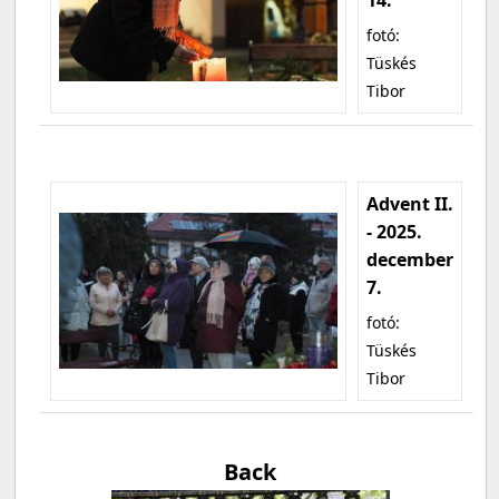
fotó:
Tüskés
Tibor
Advent II.
- 2025.
december
7.
fotó:
Tüskés
Tibor
Back