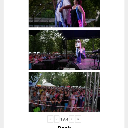
«
‹
›
»
1
A
4