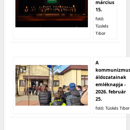
március
15.
fotó:
Tüskés
Tibor
A
kommunizmu
áldozatainak
emléknapja -
2026. február
25.
fotó: Tüskés Tibor