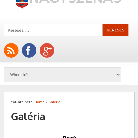
You are here:
Home
»
Galéria
Galéria