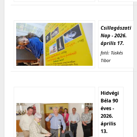
Csillagászati
Nap - 2026.
április 17.
fotó: Tüskés
Tibor
Hidvégi
Béla 90
éves -
2026.
április
13.