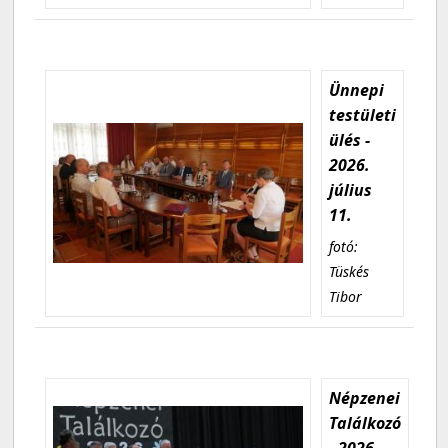
Ünnepi
testületi
ülés -
2026.
július
11.
fotó:
Tüskés
Tibor
Népzenei
Találkozó
- 2026.