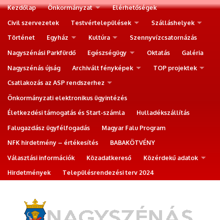
Kezdőlap
Önkormányzat
Elérhetőségek
Civil szervezetek
Testvértelepülések
Szálláshelyek
Történet
Egyház
Kultúra
Szennyvízcsatornázás
Nagyszénási Parkfürdő
Egészségügy
Oktatás
Galéria
Nagyszénás újság
Archivált fényképek
TOP projektek
Csatlakozás az ASP rendszerhez
Önkormányzati elektronikus ügyintézés
Életkezdési támogatás és Start-számla
Hulladékszállítás
Falugazdász ügyfélfogadás
Magyar Falu Program
NFK hirdetmény – értékesítés
BABAKÖTVÉNY
Választási információk
Közadatkereső
Közérdekű adatok
Hirdetmények
Településrendezési terv 2024