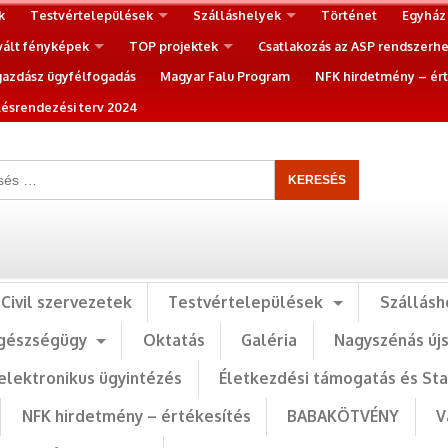
k
Testvértelepülések
Szálláshelyek
Történet
Egyház
vált fényképek
TOP projektek
Csatlakozás az ASP rendszerh
gazdász ügyfélfogadás
Magyar Falu Program
NFK hirdetmény – ért
ésrendezési terv 2024
Civil szervezetek
Testvértelepülések
Szállásh
gészségügy
Oktatás
Galéria
Nagyszénás új
elektronikus ügyintézés
Életkezdési támogatás és St
NFK hirdetmény – értékesítés
BABAKÖTVÉNY
V