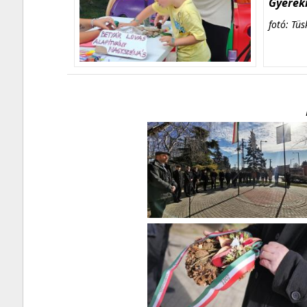
Gyerekn
fotó: Tüs