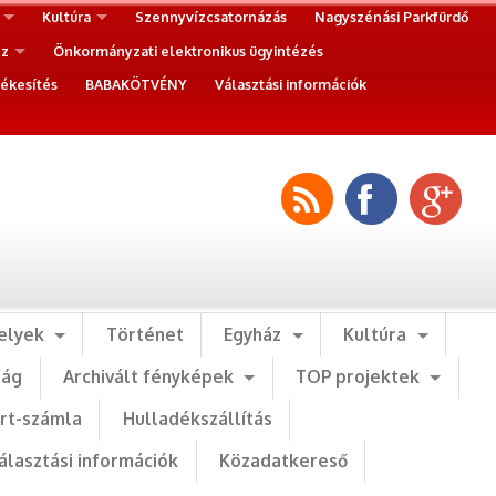
Kultúra
Szennyvízcsatornázás
Nagyszénási Parkfürdő
ez
Önkormányzati elektronikus ügyintézés
ékesítés
BABAKÖTVÉNY
Választási információk
elyek
Történet
Egyház
Kultúra
ság
Archivált fényképek
TOP projektek
art-számla
Hulladékszállítás
álasztási információk
Közadatkereső