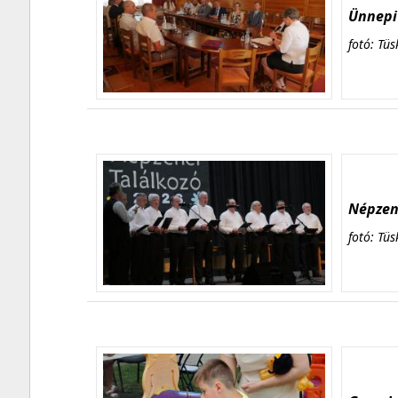
Ünnepi 
fotó: Tüs
Népzene
fotó: Tüs