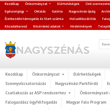
Kezdőlap
Önkormányzat
Elérhetőségek
Civil szervezete
Egészségügy
Oktatás
Galéria
Nagyszénás újság
Archi
Életkezdési támogatás és Start-számla
Hulladékszállítás
Falu
Közadatkereső
Közérdekű adatok
Hirdetmények
Települ
Kezdőlap
Önkormányzat
Elérhetőségek
Szennyvízcsatornázás
Nagyszénási Parkfürdő
E
Csatlakozás az ASP rendszerhez
Önkormányzati 
Falugazdász ügyfélfogadás
Magyar Falu Program