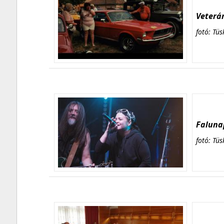
Veterán
fotó: Tüs
Falunap
fotó: Tüs