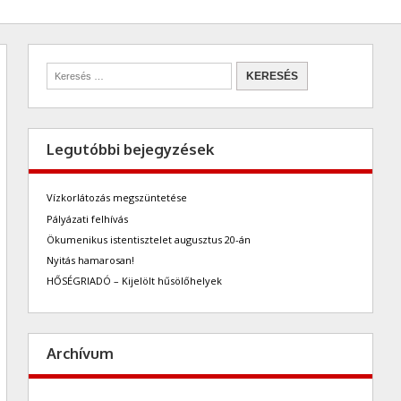
Legutóbbi bejegyzések
Vízkorlátozás megszüntetése
Pályázati felhívás
Ökumenikus istentisztelet augusztus 20-án
Nyitás hamarosan!
HŐSÉGRIADÓ – Kijelölt hűsölőhelyek
Archívum