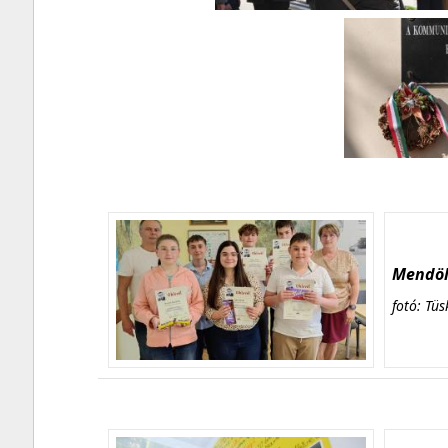
Mendöl 
fotó: Tüs