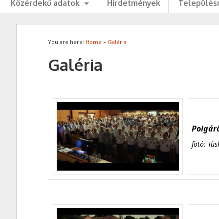
Közérdekű adatok
Hirdetmények
Településr
You are here:
Home
»
Galéria
Galéria
Polgárő
fotó: Tüs