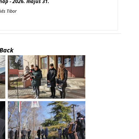
ap - 2026. május 31.
kés Tibor
Back