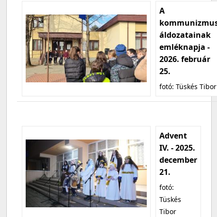
A
kommunizmu
áldozatainak
emléknapja -
2026. február
25.
fotó: Tüskés Tibor
Advent
IV. - 2025.
december
21.
fotó:
Tüskés
Tibor