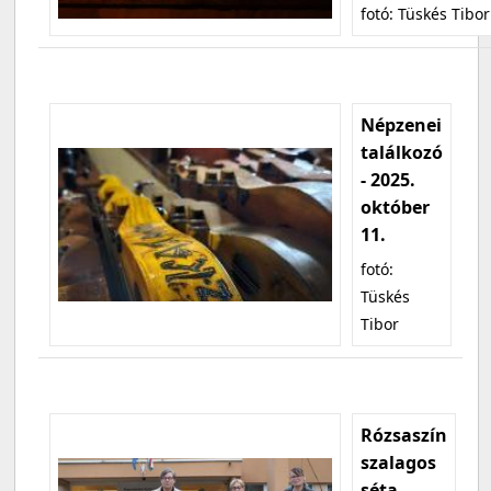
fotó: Tüskés Tibor
Népzenei
találkozó
- 2025.
október
11.
fotó:
Tüskés
Tibor
Rózsaszín
szalagos
séta -