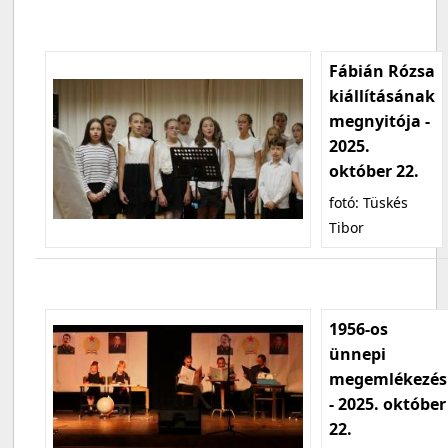
Fábián Rózsa
kiállításának
megnyitója -
2025.
október 22.
fotó: Tüskés
Tibor
1956-os
ünnepi
megemlékezés
- 2025. október
22.