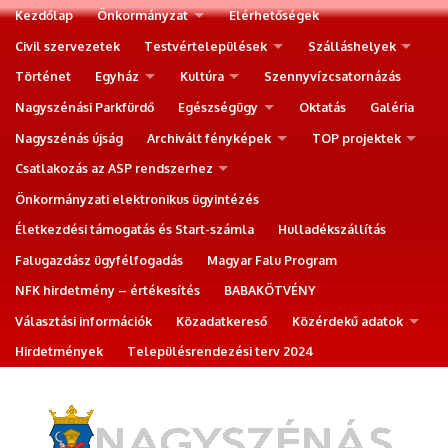
Kezdőlap
Önkormányzat
Elérhetőségek
Civil szervezetek
Testvértelepülések
Szálláshelyek
Történet
Egyház
Kultúra
Szennyvízcsatornázás
Nagyszénási Parkfürdő
Egészségügy
Oktatás
Galéria
Nagyszénás újság
Archivált fényképek
TOP projektek
Csatlakozás az ASP rendszerhez
Önkormányzati elektronikus ügyintézés
Életkezdési támogatás és Start-számla
Hulladékszállítás
Falugazdász ügyfélfogadás
Magyar Falu Program
NFK hirdetmény – értékesítés
BABAKÖTVÉNY
Választási információk
Közadatkereső
Közérdekű adatok
Hirdetmények
Településrendezési terv 2024