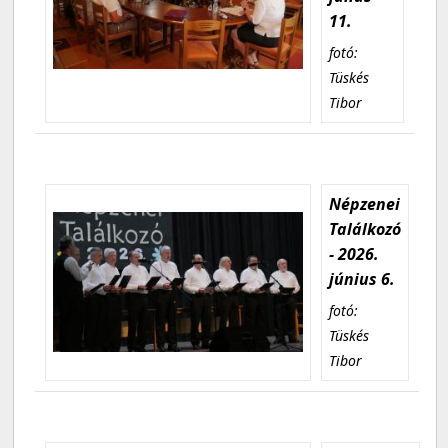
11.
fotó:
Tüskés
Tibor
Népzenei
Találkozó
- 2026.
június 6.
fotó:
Tüskés
Tibor