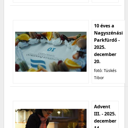
10 éves a
Nagyszénási
Parkfürdő -
2025.
december
20.
fotó: Tüskés
Tibor
Advent
III. - 2025.
december
14.