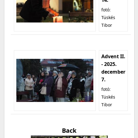
fotó:
Tüskés
Tibor
Advent II.
- 2025.
december
7.
fotó:
Tüskés
Tibor
Back