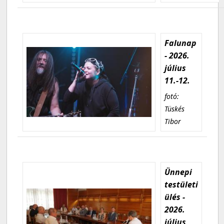
Falunap
- 2026.
július
11.-12.
fotó:
Tüskés
Tibor
Ünnepi
testületi
ülés -
2026.
július