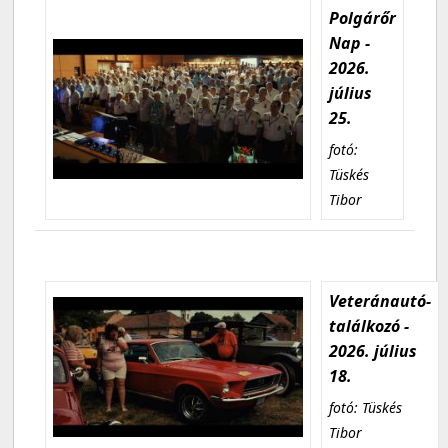
Polgárőr
Nap -
2026.
július
25.
fotó:
Tüskés
Tibor
Veteránautó-
találkozó -
2026. július
18.
fotó: Tüskés
Tibor