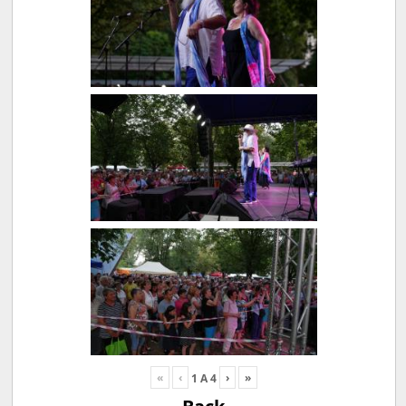
«
‹
›
»
1
A
4