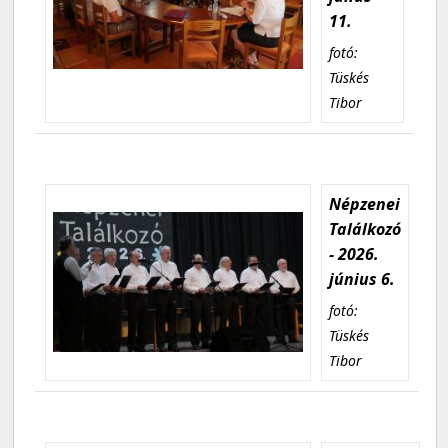
11.
fotó:
Tüskés
Tibor
Népzenei
Találkozó
- 2026.
június 6.
fotó:
Tüskés
Tibor