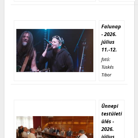
Falunap
- 2026.
július
11.-12.
fotó:
Tüskés
Tibor
Ünnepi
testületi
ülés -
2026.
július