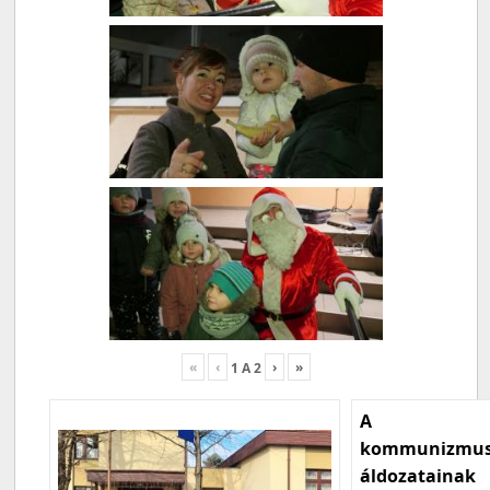
«
‹
›
»
1
A
2
A
kommunizmu
áldozatainak