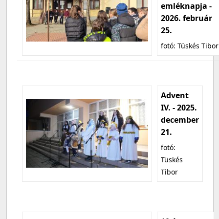
emléknapja -
2026. február
25.
fotó: Tüskés Tibor
Advent
IV. - 2025.
december
21.
fotó:
Tüskés
Tibor