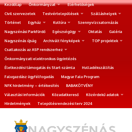
Kezdőlap
Önkormányzat
Elérhetőségek
Civil szervezetek
Testvértelepülések
Szálláshelyek
Történet
Egyház
Kultúra
Szennyvízcsatornázás
Nagyszénási Parkfürdő
Egészségügy
Oktatás
Galéria
Nagyszénás újság
Archivált fényképek
TOP projektek
Csatlakozás az ASP rendszerhez
Önkormányzati elektronikus ügyintézés
Életkezdési támogatás és Start-számla
Hulladékszállítás
Falugazdász ügyfélfogadás
Magyar Falu Program
NFK hirdetmény – értékesítés
BABAKÖTVÉNY
Választási információk
Közadatkereső
Közérdekű adatok
Hirdetmények
Településrendezési terv 2024