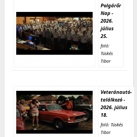
Polgárőr
Nap -
2026.
július
25.
fotó:
Tüskés
Tibor
Veteránautó-
találkozó -
2026. július
18.
fotó: Tüskés
Tibor