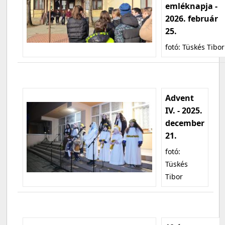
emléknapja -
2026. február
25.
fotó: Tüskés Tibor
Advent
IV. - 2025.
december
21.
fotó:
Tüskés
Tibor