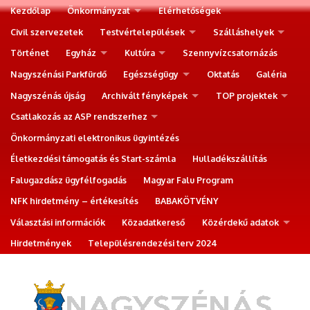
Kezdőlap
Önkormányzat
Elérhetőségek
Civil szervezetek
Testvértelepülések
Szálláshelyek
Történet
Egyház
Kultúra
Szennyvízcsatornázás
Nagyszénási Parkfürdő
Egészségügy
Oktatás
Galéria
Nagyszénás újság
Archivált fényképek
TOP projektek
Csatlakozás az ASP rendszerhez
Önkormányzati elektronikus ügyintézés
Életkezdési támogatás és Start-számla
Hulladékszállítás
Falugazdász ügyfélfogadás
Magyar Falu Program
NFK hirdetmény – értékesítés
BABAKÖTVÉNY
Választási információk
Közadatkereső
Közérdekű adatok
Hirdetmények
Településrendezési terv 2024