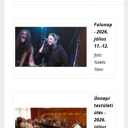
Falunap
- 2026.
július
11.-12.
fotó:
Tüskés
Tibor
Ünnepi
testületi
ülés -
2026.
július