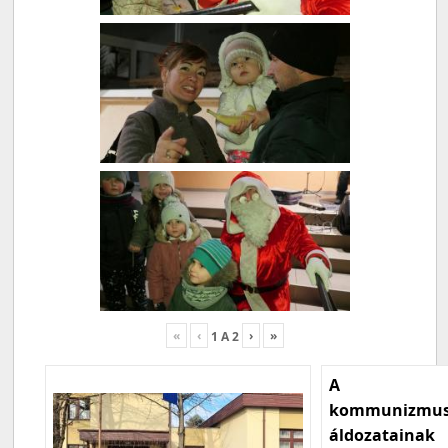
«
‹
›
»
1
A
2
A
kommunizmu
áldozatainak