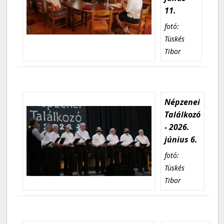
11.
fotó:
Tüskés
Tibor
Népzenei
Találkozó
- 2026.
június 6.
fotó:
Tüskés
Tibor