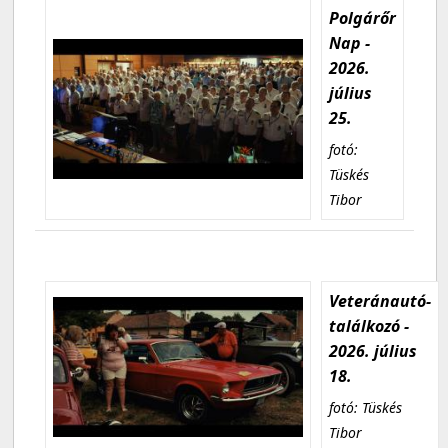
Polgárőr
Nap -
2026.
július
25.
fotó:
Tüskés
Tibor
Veteránautó-
találkozó -
2026. július
18.
fotó: Tüskés
Tibor