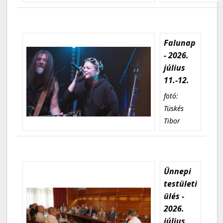
Falunap
- 2026.
július
11.-12.
fotó:
Tüskés
Tibor
Ünnepi
testületi
ülés -
2026.
július