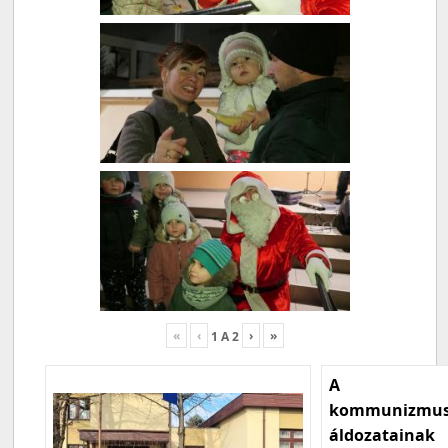
«
‹
›
»
1
A
2
A
kommunizmu
áldozatainak