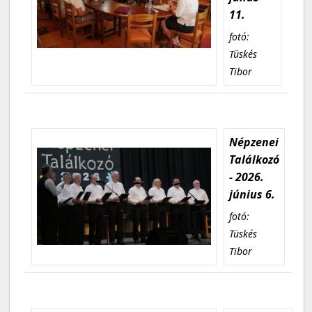
11.
fotó:
Tüskés
Tibor
Népzenei
Találkozó
- 2026.
június 6.
fotó:
Tüskés
Tibor