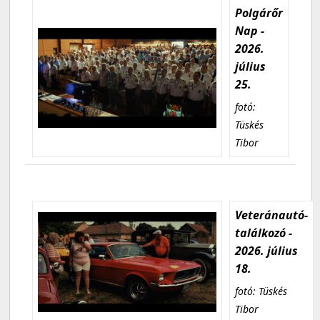
Polgárőr
Nap -
2026.
július
25.
fotó:
Tüskés
Tibor
Veteránautó-
találkozó -
2026. július
18.
fotó: Tüskés
Tibor