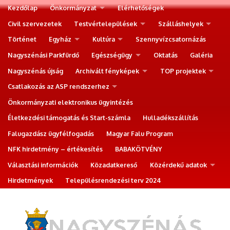
Kezdőlap
Önkormányzat
Elérhetőségek
Civil szervezetek
Testvértelepülések
Szálláshelyek
Történet
Egyház
Kultúra
Szennyvízcsatornázás
Nagyszénási Parkfürdő
Egészségügy
Oktatás
Galéria
Nagyszénás újság
Archivált fényképek
TOP projektek
Csatlakozás az ASP rendszerhez
Önkormányzati elektronikus ügyintézés
Életkezdési támogatás és Start-számla
Hulladékszállítás
Falugazdász ügyfélfogadás
Magyar Falu Program
NFK hirdetmény – értékesítés
BABAKÖTVÉNY
Választási információk
Közadatkereső
Közérdekű adatok
Hirdetmények
Településrendezési terv 2024