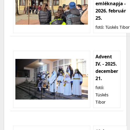
emléknapja -
2026. február
25.
fotó: Tüskés Tibor
Advent
IV. - 2025.
december
21.
fotó:
Tüskés
Tibor