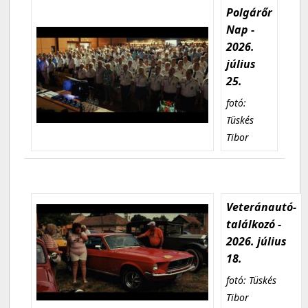
Polgárőr
Nap -
2026.
július
25.
fotó:
Tüskés
Tibor
Veteránautó-
találkozó -
2026. július
18.
fotó: Tüskés
Tibor