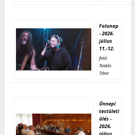
Falunap
- 2026.
július
11.-12.
fotó:
Tüskés
Tibor
Ünnepi
testületi
ülés -
2026.
július