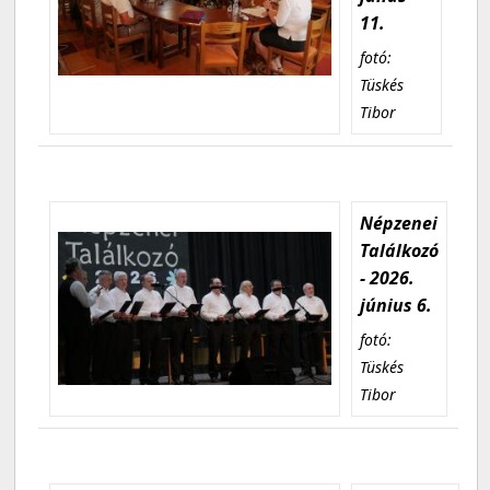
11.
fotó:
Tüskés
Tibor
Népzenei
Találkozó
- 2026.
június 6.
fotó:
Tüskés
Tibor