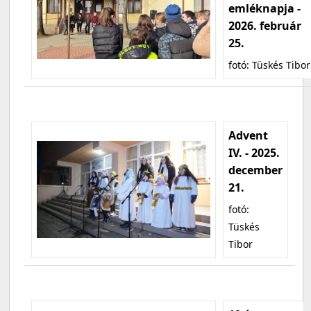
emléknapja -
2026. február
25.
fotó: Tüskés Tibor
Advent
IV. - 2025.
december
21.
fotó:
Tüskés
Tibor