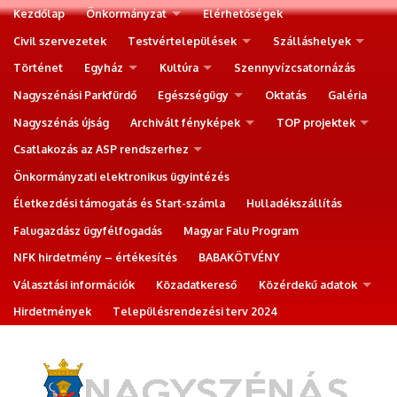
Kezdőlap
Önkormányzat
Elérhetőségek
Civil szervezetek
Testvértelepülések
Szálláshelyek
Történet
Egyház
Kultúra
Szennyvízcsatornázás
Nagyszénási Parkfürdő
Egészségügy
Oktatás
Galéria
Nagyszénás újság
Archivált fényképek
TOP projektek
Csatlakozás az ASP rendszerhez
Önkormányzati elektronikus ügyintézés
Életkezdési támogatás és Start-számla
Hulladékszállítás
Falugazdász ügyfélfogadás
Magyar Falu Program
NFK hirdetmény – értékesítés
BABAKÖTVÉNY
Választási információk
Közadatkereső
Közérdekű adatok
Hirdetmények
Településrendezési terv 2024