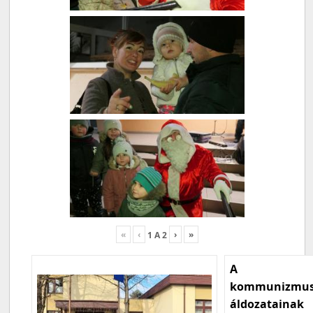
«
‹
›
»
1
A
2
A
kommunizmu
áldozatainak