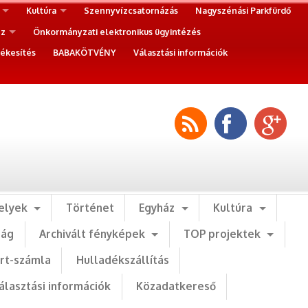
Kultúra
Szennyvízcsatornázás
Nagyszénási Parkfürdő
ez
Önkormányzati elektronikus ügyintézés
ékesítés
BABAKÖTVÉNY
Választási információk
elyek
Történet
Egyház
Kultúra
ság
Archivált fényképek
TOP projektek
art-számla
Hulladékszállítás
álasztási információk
Közadatkereső