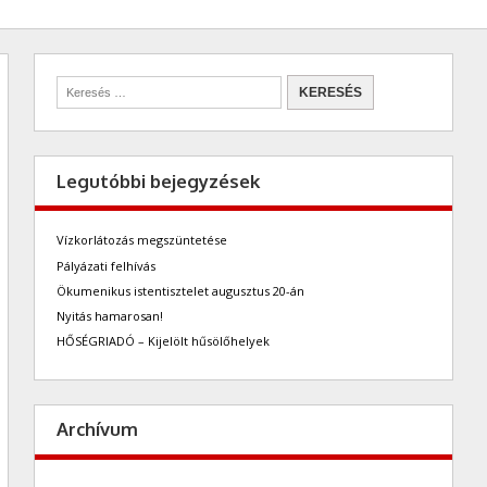
Legutóbbi bejegyzések
Vízkorlátozás megszüntetése
Pályázati felhívás
Ökumenikus istentisztelet augusztus 20-án
Nyitás hamarosan!
HŐSÉGRIADÓ – Kijelölt hűsölőhelyek
Archívum