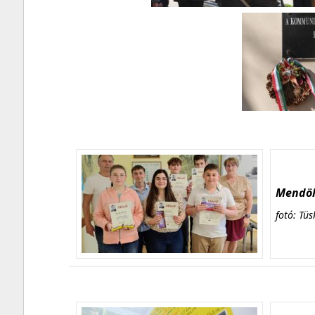
Mendöl 
fotó: Tüs