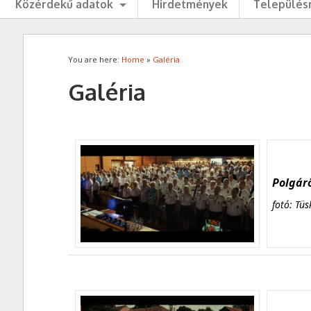
Közérdekű adatok
Hirdetmények
Településr
You are here:
Home
»
Galéria
Galéria
Polgárő
fotó: Tüs