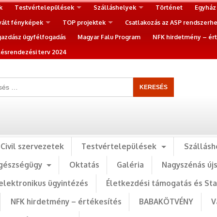
k
Testvértelepülések
Szálláshelyek
Történet
Egyház
vált fényképek
TOP projektek
Csatlakozás az ASP rendszerh
gazdász ügyfélfogadás
Magyar Falu Program
NFK hirdetmény – ért
ésrendezési terv 2024
Civil szervezetek
Testvértelepülések
Szállásh
gészségügy
Oktatás
Galéria
Nagyszénás új
elektronikus ügyintézés
Életkezdési támogatás és St
NFK hirdetmény – értékesítés
BABAKÖTVÉNY
V