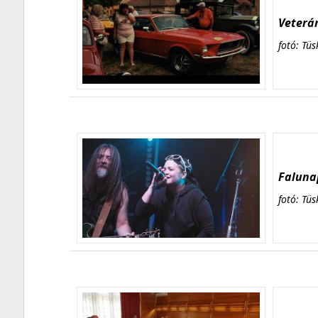
Veterán
fotó: Tüs
Falunap
fotó: Tüs