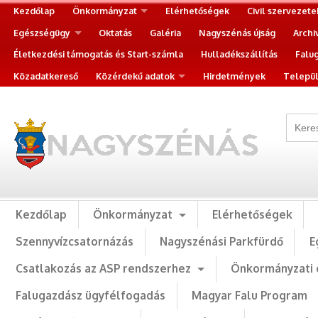
Kezdőlap
Önkormányzat
Elérhetőségek
Civil szervezete
Egészségügy
Oktatás
Galéria
Nagyszénás újság
Archi
Életkezdési támogatás és Start-számla
Hulladékszállítás
Falu
Közadatkereső
Közérdekű adatok
Hirdetmények
Települ
Kezdőlap
Önkormányzat
Elérhetőségek
Szennyvízcsatornázás
Nagyszénási Parkfürdő
E
Csatlakozás az ASP rendszerhez
Önkormányzati 
Falugazdász ügyfélfogadás
Magyar Falu Program