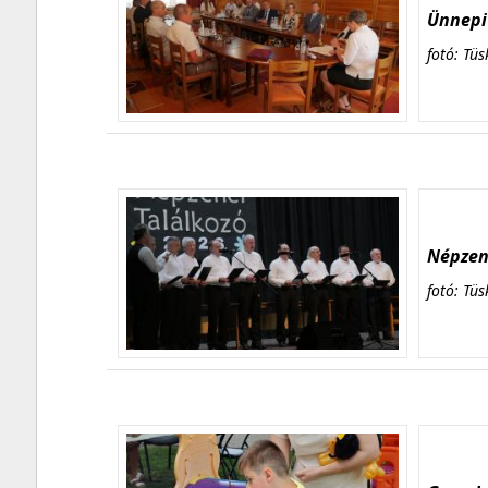
Ünnepi 
fotó: Tüs
Népzene
fotó: Tüs