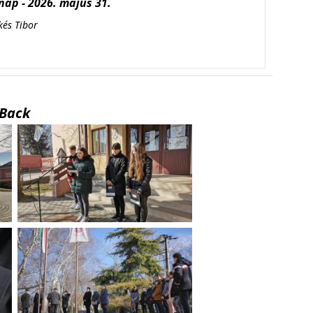
ap - 2026. május 31.
kés Tibor
Back