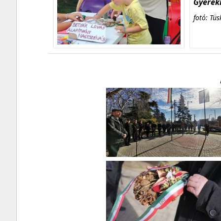
Gyerekn
fotó: Tüs