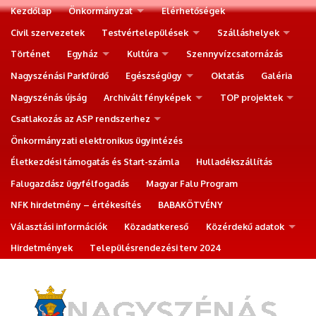
Kezdőlap
Önkormányzat
Elérhetőségek
Civil szervezetek
Testvértelepülések
Szálláshelyek
Történet
Egyház
Kultúra
Szennyvízcsatornázás
Nagyszénási Parkfürdő
Egészségügy
Oktatás
Galéria
Nagyszénás újság
Archivált fényképek
TOP projektek
Csatlakozás az ASP rendszerhez
Önkormányzati elektronikus ügyintézés
Életkezdési támogatás és Start-számla
Hulladékszállítás
Falugazdász ügyfélfogadás
Magyar Falu Program
NFK hirdetmény – értékesítés
BABAKÖTVÉNY
Választási információk
Közadatkereső
Közérdekű adatok
Hirdetmények
Településrendezési terv 2024