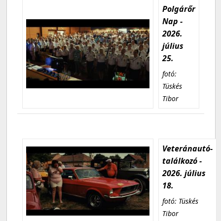
Polgárőr
Nap -
2026.
július
25.
fotó:
Tüskés
Tibor
Veteránautó-
találkozó -
2026. július
18.
fotó: Tüskés
Tibor