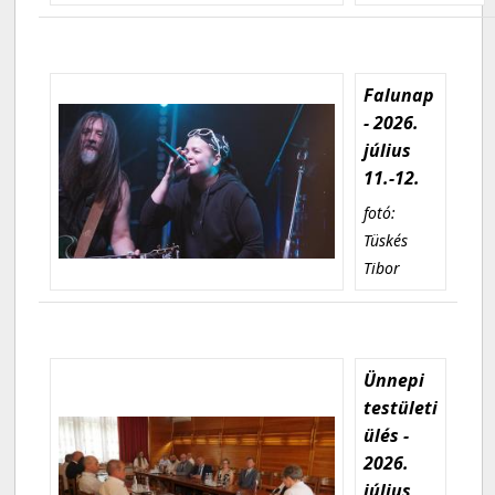
Falunap
- 2026.
július
11.-12.
fotó:
Tüskés
Tibor
Ünnepi
testületi
ülés -
2026.
július