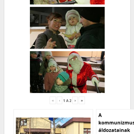
«
‹
›
»
1
A
2
A
kommunizmu
áldozatainak