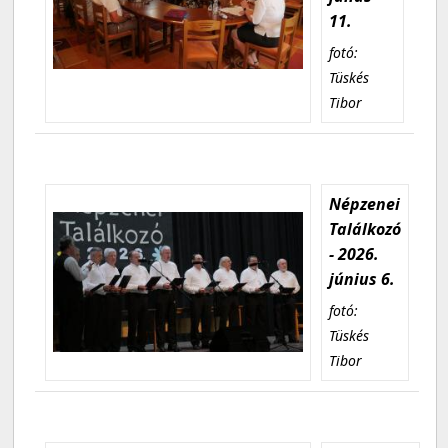
11.
fotó:
Tüskés
Tibor
Népzenei
Találkozó
- 2026.
június 6.
fotó:
Tüskés
Tibor