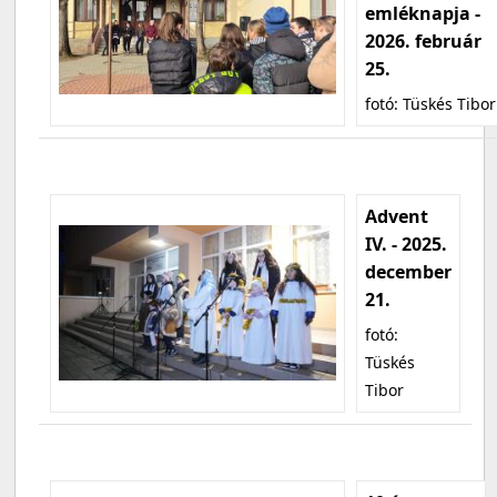
emléknapja -
2026. február
25.
fotó: Tüskés Tibor
Advent
IV. - 2025.
december
21.
fotó:
Tüskés
Tibor