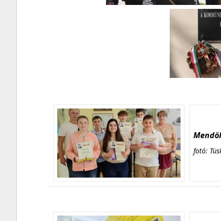
Mendöl 
fotó: Tüs