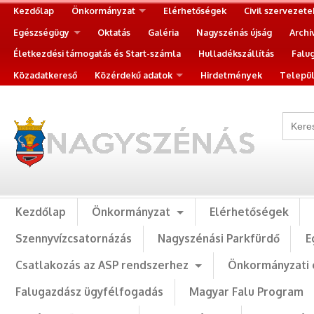
Kezdőlap
Önkormányzat
Elérhetőségek
Civil szervezete
Egészségügy
Oktatás
Galéria
Nagyszénás újság
Archi
Életkezdési támogatás és Start-számla
Hulladékszállítás
Falu
Közadatkereső
Közérdekű adatok
Hirdetmények
Települ
Kezdőlap
Önkormányzat
Elérhetőségek
Szennyvízcsatornázás
Nagyszénási Parkfürdő
E
Csatlakozás az ASP rendszerhez
Önkormányzati 
Falugazdász ügyfélfogadás
Magyar Falu Program