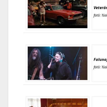
Veterán
fotó: Tüs
Falunap
fotó: Tüs