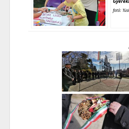
Gyerekn
fotó: Tüs