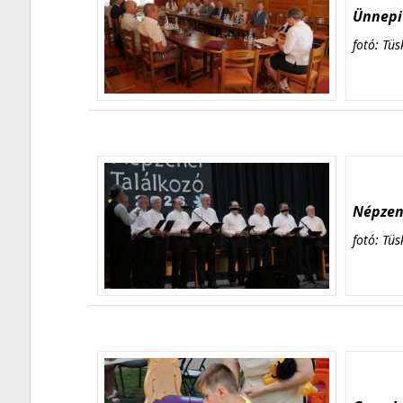
Ünnepi 
fotó: Tüs
Népzene
fotó: Tüs