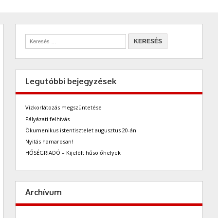
Legutóbbi bejegyzések
Vízkorlátozás megszüntetése
Pályázati felhívás
Ökumenikus istentisztelet augusztus 20-án
Nyitás hamarosan!
HŐSÉGRIADÓ – Kijelölt hűsölőhelyek
Archívum