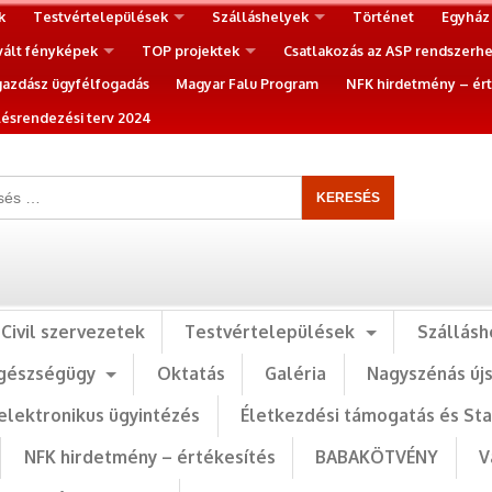
k
Testvértelepülések
Szálláshelyek
Történet
Egyház
vált fényképek
TOP projektek
Csatlakozás az ASP rendszerh
gazdász ügyfélfogadás
Magyar Falu Program
NFK hirdetmény – ért
ésrendezési terv 2024
Civil szervezetek
Testvértelepülések
Szállásh
gészségügy
Oktatás
Galéria
Nagyszénás új
elektronikus ügyintézés
Életkezdési támogatás és St
NFK hirdetmény – értékesítés
BABAKÖTVÉNY
V