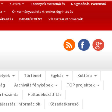
Kultúra
Szennyvízcsatornázás
Nagyszénási Parkfürdő
ez
Önkormányzati elektronikus ügyintézés
ékesítés
BABAKÖTVÉNY
Választási információk
elyek
Történet
Egyház
Kultúra
ság
Archivált fényképek
TOP projektek
art-számla
Hulladékszállítás
álasztási információk
Közadatkereső