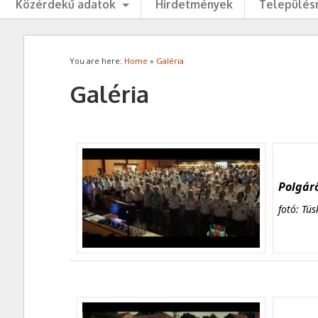
Közérdekű adatok
Hirdetmények
Településr
You are here:
Home
»
Galéria
Galéria
Polgárő
fotó: Tüs