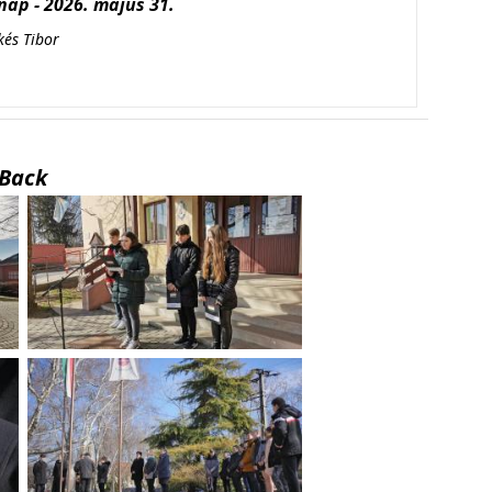
ap - 2026. május 31.
kés Tibor
Back