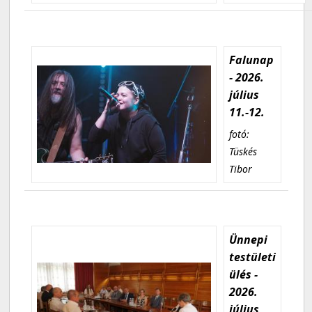
Falunap
- 2026.
július
11.-12.
fotó:
Tüskés
Tibor
Ünnepi
testületi
ülés -
2026.
július