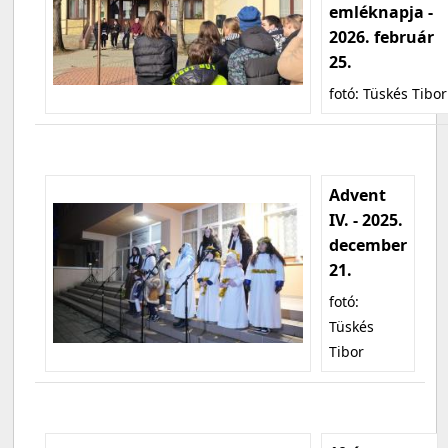
emléknapja -
2026. február
25.
fotó: Tüskés Tibor
Advent
IV. - 2025.
december
21.
fotó:
Tüskés
Tibor