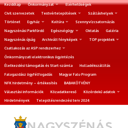
Kezdőlap
Önkormányzat
Elérhetőségek
Civil szervezetek
Testvértelepülések
Szálláshelyek
Történet
Egyház
Kultúra
Szennyvízcsatornázás
Nagyszénási Parkfürdő
Egészségügy
Oktatás
Galéria
Nagyszénás újság
Archivált fényképek
TOP projektek
Csatlakozás az ASP rendszerhez
Önkormányzati elektronikus ügyintézés
Életkezdési támogatás és Start-számla
Hulladékszállítás
Falugazdász ügyfélfogadás
Magyar Falu Program
NFK hirdetmény – értékesítés
BABAKÖTVÉNY
Választási információk
Közadatkereső
Közérdekű adatok
Hirdetmények
Településrendezési terv 2024