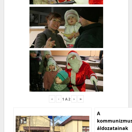
«
‹
›
»
1
A
2
A
kommunizmu
áldozatainak