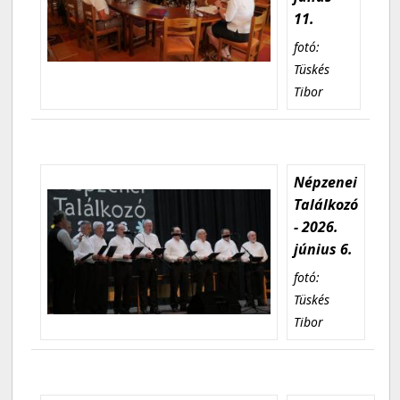
11.
fotó:
Tüskés
Tibor
Népzenei
Találkozó
- 2026.
június 6.
fotó:
Tüskés
Tibor