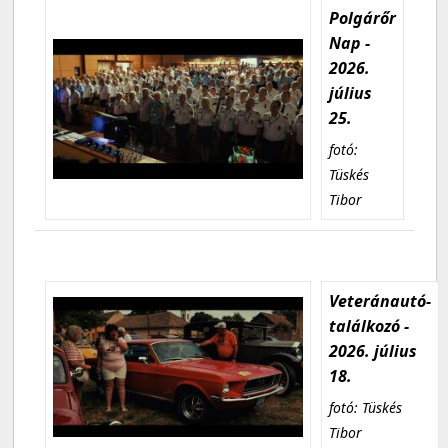
Polgárőr
Nap -
2026.
július
25.
fotó:
Tüskés
Tibor
Veteránautó-
találkozó -
2026. július
18.
fotó: Tüskés
Tibor