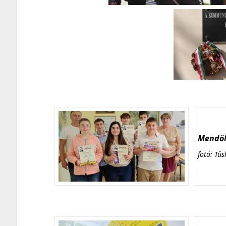
Mendöl 
fotó: Tüs