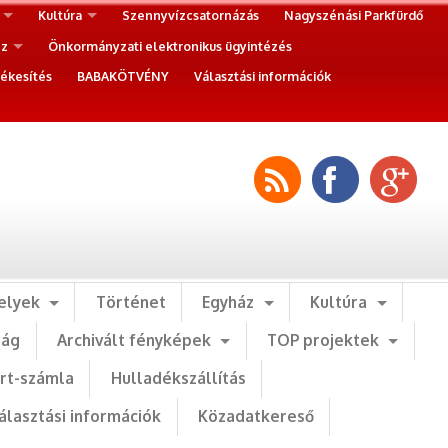
Kultúra
Szennyvízcsatornázás
Nagyszénási Parkfürdő
ez
Önkormányzati elektronikus ügyintézés
ékesítés
BABAKÖTVÉNY
Választási információk
elyek
Történet
Egyház
Kultúra
ság
Archivált fényképek
TOP projektek
art-számla
Hulladékszállítás
álasztási információk
Közadatkereső