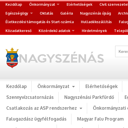
Kezdőlap
Önkormányzat
Elérhetőségek
Civil szervezete
Egészségügy
Oktatás
Galéria
Nagyszénás újság
Archi
Életkezdési támogatás és Start-számla
Hulladékszállítás
Falu
Közadatkereső
Közérdekű adatok
Hirdetmények
Települ
Kezdőlap
Önkormányzat
Elérhetőségek
Szennyvízcsatornázás
Nagyszénási Parkfürdő
E
Csatlakozás az ASP rendszerhez
Önkormányzati 
Falugazdász ügyfélfogadás
Magyar Falu Program