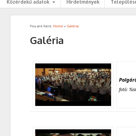
Közérdekű adatok
Hirdetmények
Településr
You are here:
Home
»
Galéria
Galéria
Polgárő
fotó: Tüs