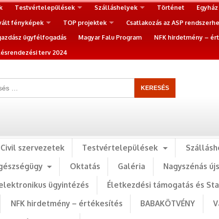
k
Testvértelepülések
Szálláshelyek
Történet
Egyház
vált fényképek
TOP projektek
Csatlakozás az ASP rendszerh
gazdász ügyfélfogadás
Magyar Falu Program
NFK hirdetmény – ért
ésrendezési terv 2024
Civil szervezetek
Testvértelepülések
Szállásh
gészségügy
Oktatás
Galéria
Nagyszénás új
elektronikus ügyintézés
Életkezdési támogatás és St
NFK hirdetmény – értékesítés
BABAKÖTVÉNY
V