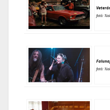
Veterán
fotó: Tüs
Falunap
fotó: Tüs