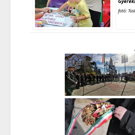
Gyerekn
fotó: Tüs