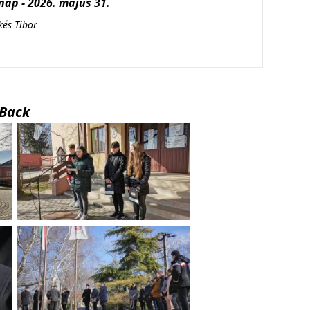
ap - 2026. május 31.
kés Tibor
Back