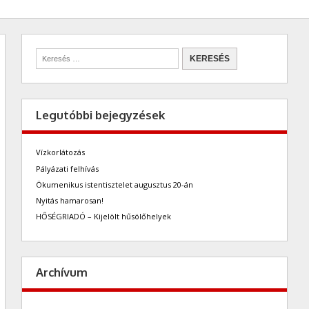
Legutóbbi bejegyzések
Vízkorlátozás
Pályázati felhívás
Ökumenikus istentisztelet augusztus 20-án
Nyitás hamarosan!
HŐSÉGRIADÓ – Kijelölt hűsölőhelyek
Archívum