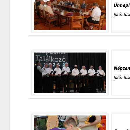
Ünnepi 
fotó: Tüs
Népzene
fotó: Tüs