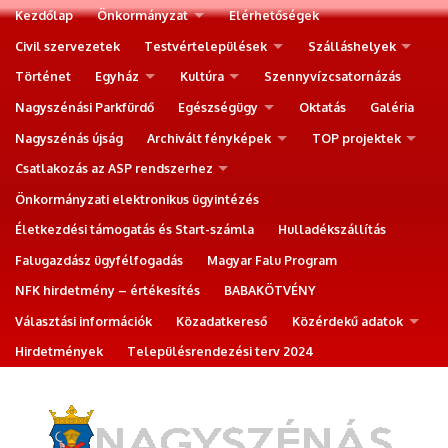
Kezdőlap
Önkormányzat
Elérhetőségek
Civil szervezetek
Testvértelepülések
Szálláshelyek
Történet
Egyház
Kultúra
Szennyvízcsatornázás
Nagyszénási Parkfürdő
Egészségügy
Oktatás
Galéria
Nagyszénás újság
Archivált fényképek
TOP projektek
Csatlakozás az ASP rendszerhez
Önkormányzati elektronikus ügyintézés
Életkezdési támogatás és Start-számla
Hulladékszállítás
Falugazdász ügyfélfogadás
Magyar Falu Program
NFK hirdetmény – értékesítés
BABAKÖTVÉNY
Választási információk
Közadatkereső
Közérdekű adatok
Hirdetmények
Településrendezési terv 2024