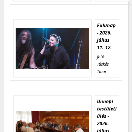
Falunap
- 2026.
július
11.-12.
fotó:
Tüskés
Tibor
Ünnepi
testületi
ülés -
2026.
július