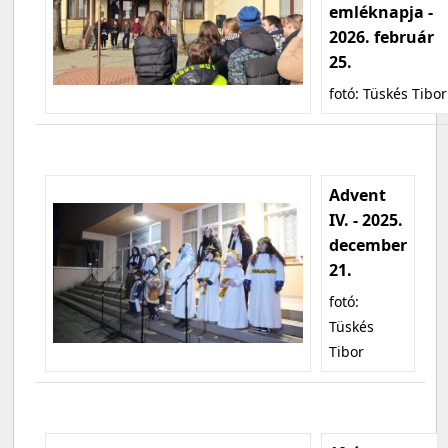
emléknapja -
2026. február
25.
fotó: Tüskés Tibor
Advent
IV. - 2025.
december
21.
fotó:
Tüskés
Tibor