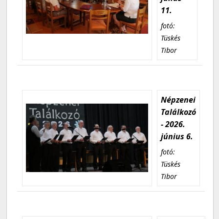
11.
fotó:
Tüskés
Tibor
Népzenei
Találkozó
- 2026.
június 6.
fotó:
Tüskés
Tibor