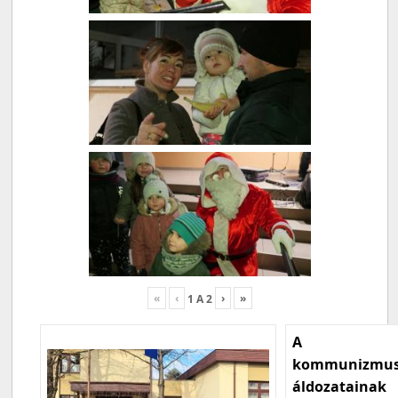
«
‹
›
»
1
A
2
A
kommunizmu
áldozatainak