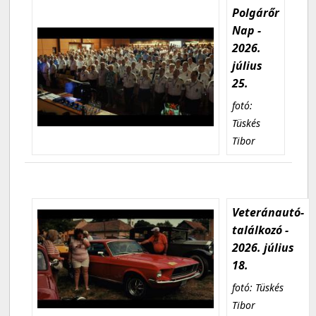
Polgárőr
Nap -
2026.
július
25.
fotó:
Tüskés
Tibor
Veteránautó-
találkozó -
2026. július
18.
fotó: Tüskés
Tibor