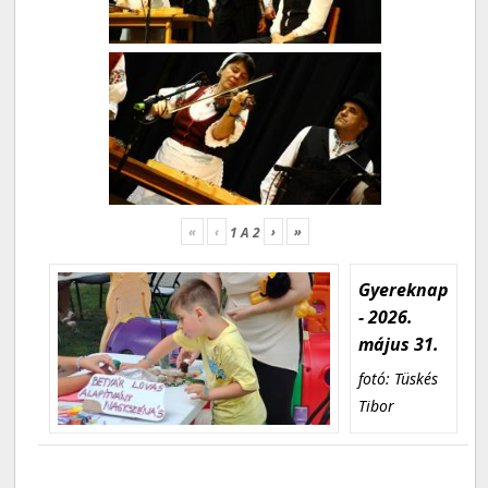
«
‹
›
»
1
A
2
Gyereknap
- 2026.
május 31.
fotó: Tüskés
Tibor