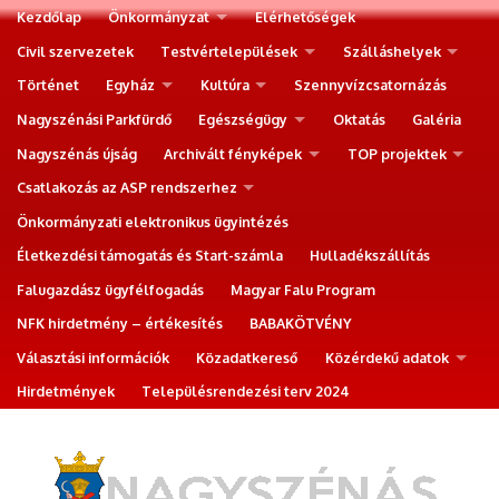
Kezdőlap
Önkormányzat
Elérhetőségek
Civil szervezetek
Testvértelepülések
Szálláshelyek
Történet
Egyház
Kultúra
Szennyvízcsatornázás
Nagyszénási Parkfürdő
Egészségügy
Oktatás
Galéria
Nagyszénás újság
Archivált fényképek
TOP projektek
Csatlakozás az ASP rendszerhez
Önkormányzati elektronikus ügyintézés
Életkezdési támogatás és Start-számla
Hulladékszállítás
Falugazdász ügyfélfogadás
Magyar Falu Program
NFK hirdetmény – értékesítés
BABAKÖTVÉNY
Választási információk
Közadatkereső
Közérdekű adatok
Hirdetmények
Településrendezési terv 2024