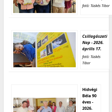
fotó: Tüskés Tibor
Csillagászati
Nap - 2026.
április 17.
fotó: Tüskés
Tibor
Hidvégi
Béla 90
éves -
2026.