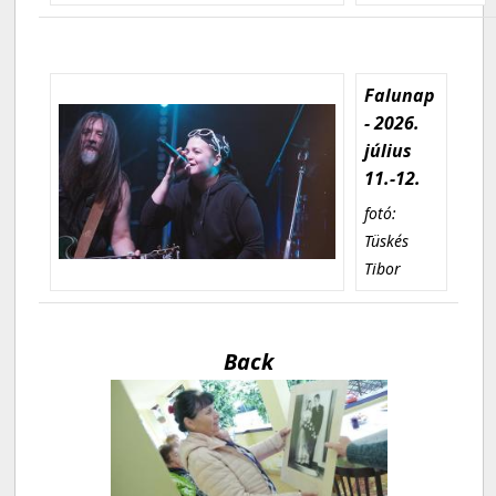
Falunap
- 2026.
július
11.-12.
fotó:
Tüskés
Tibor
Back