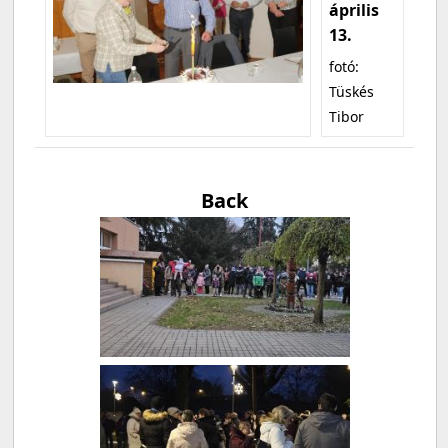
április
13.
fotó:
Tüskés
Tibor
Back