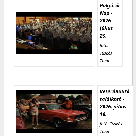
Polgárőr
Nap -
2026.
július
25.
fotó:
Tüskés
Tibor
Veteránautó-
találkozó -
2026. július
18.
fotó: Tüskés
Tibor