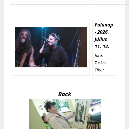
Falunap
- 2026.
július
11.-12.
fotó:
Tüskés
Tibor
Back