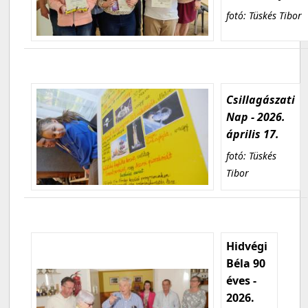
fotó: Tüskés Tibor
Csillagászati
Nap - 2026.
április 17.
fotó: Tüskés
Tibor
Hidvégi
Béla 90
éves -
2026.