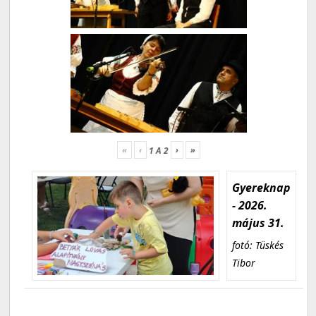
«
‹
›
»
1
A
2
Gyereknap
- 2026.
május 31.
fotó: Tüskés
Tibor