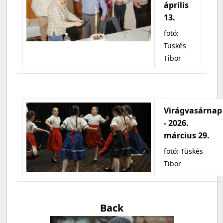
április
13.
fotó:
Tüskés
Tibor
Virágvasárnap
- 2026.
március 29.
fotó: Tüskés
Tibor
Back