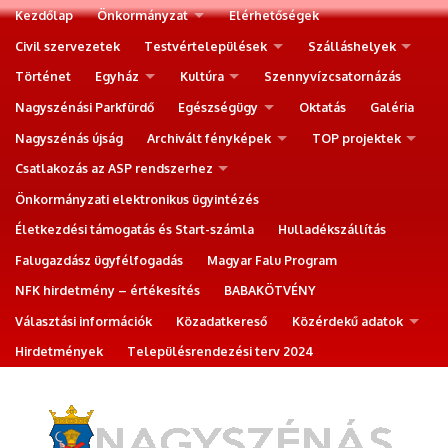
Kezdőlap
Önkormányzat
Elérhetőségek
Civil szervezetek
Testvértelepülések
Szálláshelyek
Történet
Egyház
Kultúra
Szennyvízcsatornázás
Nagyszénási Parkfürdő
Egészségügy
Oktatás
Galéria
Nagyszénás újság
Archivált fényképek
TOP projektek
Csatlakozás az ASP rendszerhez
Önkormányzati elektronikus ügyintézés
Életkezdési támogatás és Start-számla
Hulladékszállítás
Falugazdász ügyfélfogadás
Magyar Falu Program
NFK hirdetmény – értékesítés
BABAKÖTVÉNY
Választási információk
Közadatkereső
Közérdekű adatok
Hirdetmények
Településrendezési terv 2024