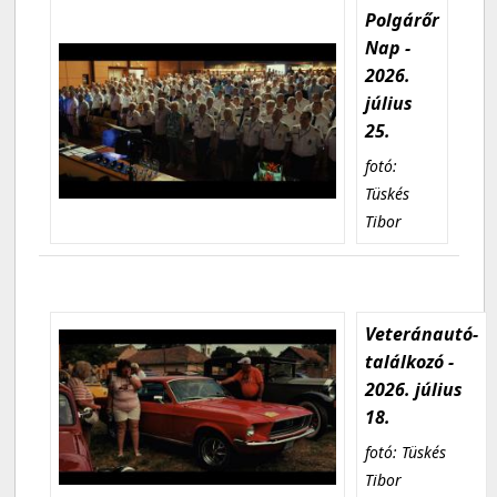
Polgárőr
Nap -
2026.
július
25.
fotó:
Tüskés
Tibor
Veteránautó-
találkozó -
2026. július
18.
fotó: Tüskés
Tibor