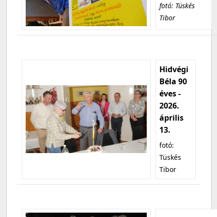
fotó: Tüskés
Tibor
Hidvégi
Béla 90
éves -
2026.
április
13.
fotó:
Tüskés
Tibor