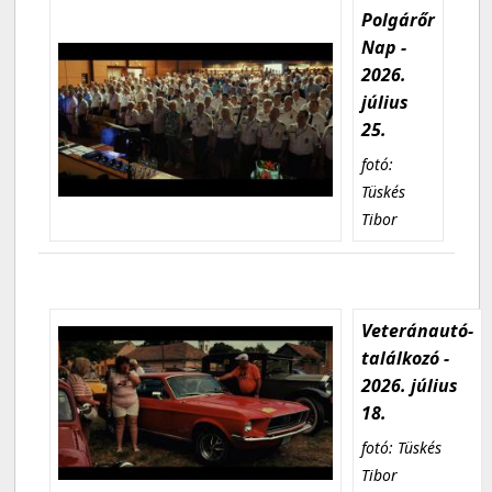
Polgárőr
Nap -
2026.
július
25.
fotó:
Tüskés
Tibor
Veteránautó-
találkozó -
2026. július
18.
fotó: Tüskés
Tibor