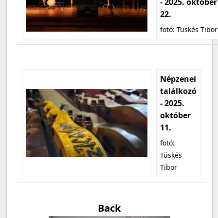
- 2025. október
22.
fotó: Tüskés Tibor
Népzenei
találkozó
- 2025.
október
11.
fotó:
Tüskés
Tibor
Back