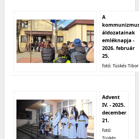
A
kommunizmu
áldozatainak
emléknapja -
2026. február
25.
fotó: Tüskés Tibor
Advent
IV. - 2025.
december
21.
fotó:
Tüskés