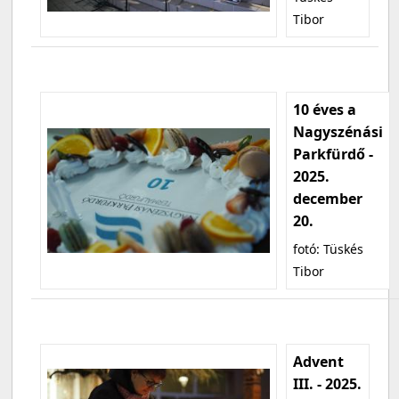
Tibor
10 éves a
Nagyszénási
Parkfürdő -
2025.
december
20.
fotó: Tüskés
Tibor
Advent
III. - 2025.