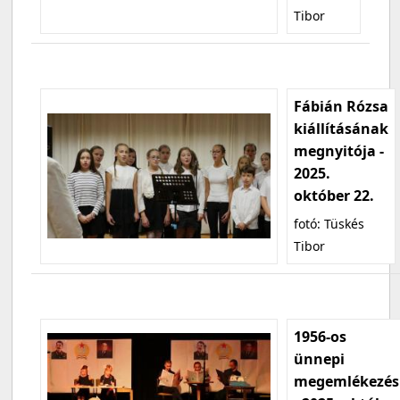
Tibor
Fábián Rózsa
kiállításának
megnyitója -
2025.
október 22.
fotó: Tüskés
Tibor
1956-os
ünnepi
megemlékezés