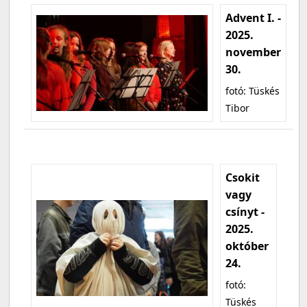
Advent I. -
2025.
november
30.
fotó: Tüskés
Tibor
Csokit
vagy
csínyt -
2025.
október
24.
fotó:
Tüskés