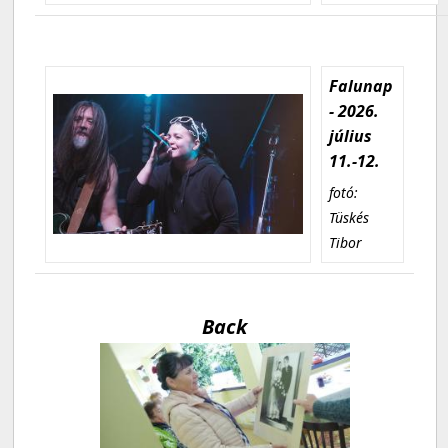
Falunap
- 2026.
július
11.-12.
fotó:
Tüskés
Tibor
Back