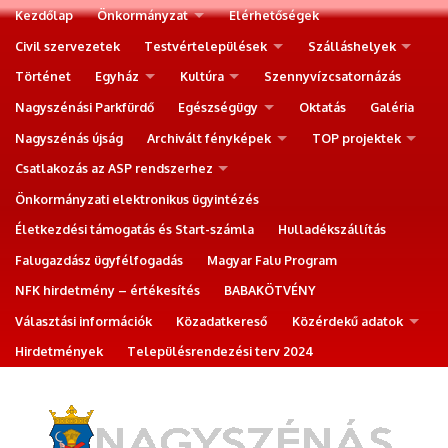
Kezdőlap
Önkormányzat
Elérhetőségek
Civil szervezetek
Testvértelepülések
Szálláshelyek
Történet
Egyház
Kultúra
Szennyvízcsatornázás
Nagyszénási Parkfürdő
Egészségügy
Oktatás
Galéria
Nagyszénás újság
Archivált fényképek
TOP projektek
Csatlakozás az ASP rendszerhez
Önkormányzati elektronikus ügyintézés
Életkezdési támogatás és Start-számla
Hulladékszállítás
Falugazdász ügyfélfogadás
Magyar Falu Program
NFK hirdetmény – értékesítés
BABAKÖTVÉNY
Választási információk
Közadatkereső
Közérdekű adatok
Hirdetmények
Településrendezési terv 2024