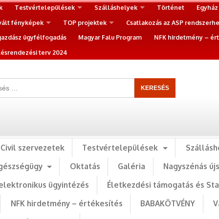
k
Testvértelepülések
Szálláshelyek
Történet
Egyház
vált fényképek
TOP projektek
Csatlakozás az ASP rendszerh
gazdász ügyfélfogadás
Magyar Falu Program
NFK hirdetmény – ért
ésrendezési terv 2024
Civil szervezetek
Testvértelepülések
Szállásh
gészségügy
Oktatás
Galéria
Nagyszénás új
elektronikus ügyintézés
Életkezdési támogatás és St
NFK hirdetmény – értékesítés
BABAKÖTVÉNY
V