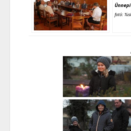
Ünnepi 
fotó: Tüs