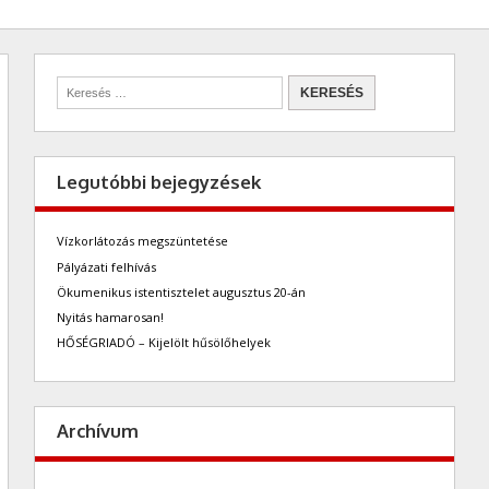
Legutóbbi bejegyzések
Vízkorlátozás megszüntetése
Pályázati felhívás
Ökumenikus istentisztelet augusztus 20-án
Nyitás hamarosan!
HŐSÉGRIADÓ – Kijelölt hűsölőhelyek
Archívum