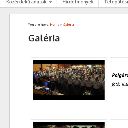
Közérdekű adatok
Hirdetmények
Településr
You are here:
Home
»
Galéria
Galéria
Polgárő
fotó: Tüs