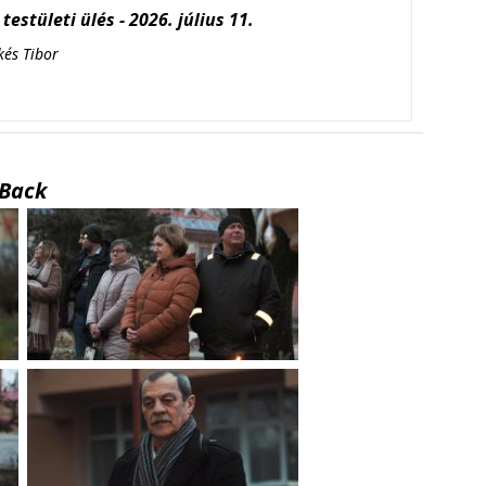
testületi ülés - 2026. július 11.
kés Tibor
Back