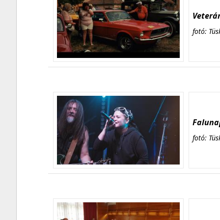
Veterán
fotó: Tüs
Falunap
fotó: Tüs