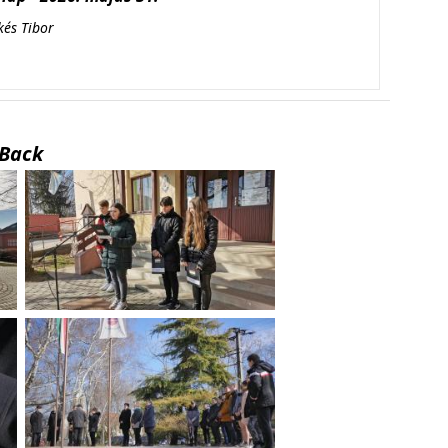
kés Tibor
Back