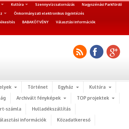
Kultúra
Szennyvízcsatornázás
Nagyszénási Parkfürdő
ez
Önkormányzati elektronikus ügyintézés
ékesítés
BABAKÖTVÉNY
Választási információk
elyek
Történet
Egyház
Kultúra
ság
Archivált fényképek
TOP projektek
art-számla
Hulladékszállítás
álasztási információk
Közadatkereső