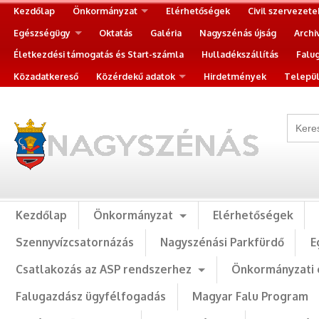
Kezdőlap
Önkormányzat
Elérhetőségek
Civil szervezete
Egészségügy
Oktatás
Galéria
Nagyszénás újság
Archi
Életkezdési támogatás és Start-számla
Hulladékszállítás
Falu
Közadatkereső
Közérdekű adatok
Hirdetmények
Települ
Kezdőlap
Önkormányzat
Elérhetőségek
Szennyvízcsatornázás
Nagyszénási Parkfürdő
E
Csatlakozás az ASP rendszerhez
Önkormányzati 
Falugazdász ügyfélfogadás
Magyar Falu Program