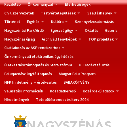
Kezdőlap
Önkormányzat
Elérhetőségek
Civil szervezetek
Testvértelepülések
Szálláshelyek
Történet
Egyház
Kultúra
Szennyvízcsatornázás
Nagyszénási Parkfürdő
Egészségügy
Oktatás
Galéria
Nagyszénás újság
Archivált fényképek
TOP projektek
Csatlakozás az ASP rendszerhez
Önkormányzati elektronikus ügyintézés
Életkezdési támogatás és Start-számla
Hulladékszállítás
Falugazdász ügyfélfogadás
Magyar Falu Program
NFK hirdetmény – értékesítés
BABAKÖTVÉNY
Választási információk
Közadatkereső
Közérdekű adatok
Hirdetmények
Településrendezési terv 2024