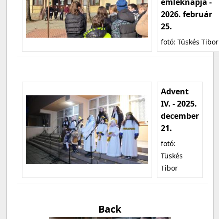
emléknapja -
2026. február
25.
fotó: Tüskés Tibor
Advent
IV. - 2025.
december
21.
fotó:
Tüskés
Tibor
Back