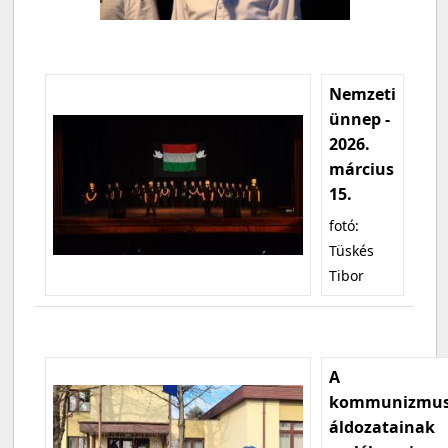
Nemzeti
ünnep -
2026.
március
15.
fotó:
Tüskés
Tibor
A
kommunizmu
áldozatainak