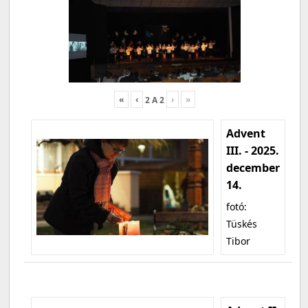
«
‹
›
»
2
A
2
Advent
III. - 2025.
december
14.
fotó:
Tüskés
Tibor