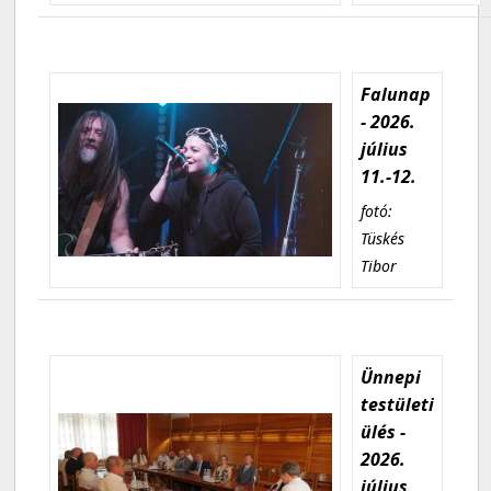
Falunap
- 2026.
július
11.-12.
fotó:
Tüskés
Tibor
Ünnepi
testületi
ülés -
2026.
július