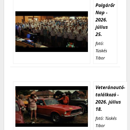
Polgárőr
Nap -
2026.
július
25.
fotó:
Tüskés
Tibor
Veteránautó-
találkozó -
2026. július
18.
fotó: Tüskés
Tibor