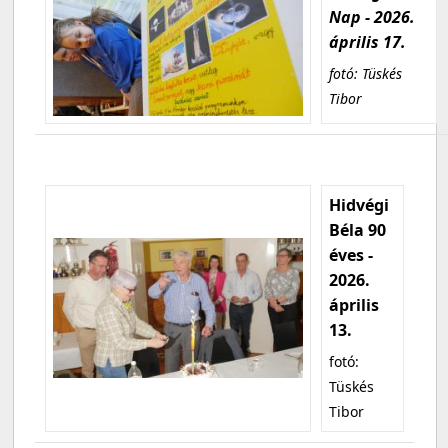
Nap - 2026.
április 17.
fotó: Tüskés
Tibor
Hidvégi
Béla 90
éves -
2026.
április
13.
fotó:
Tüskés
Tibor