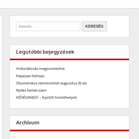
Legutóbbi bejegyzések
Vízkorlátozás megszüntetése
Pályázati felhívás
Ökumenikus istentisztelet augusztus 20-án
Nyitás hamarosan!
HŐSÉGRIADÓ – Kijelölt hűsölőhelyek
Archívum