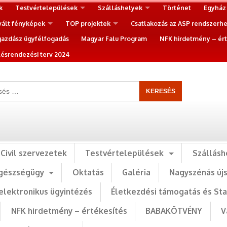
k
Testvértelepülések
Szálláshelyek
Történet
Egyház
vált fényképek
TOP projektek
Csatlakozás az ASP rendszerh
gazdász ügyfélfogadás
Magyar Falu Program
NFK hirdetmény – ért
ésrendezési terv 2024
Civil szervezetek
Testvértelepülések
Szállásh
gészségügy
Oktatás
Galéria
Nagyszénás új
elektronikus ügyintézés
Életkezdési támogatás és St
NFK hirdetmény – értékesítés
BABAKÖTVÉNY
V