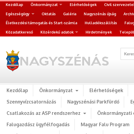
Kezdőlap
Önkormányzat
Elérhetőségek
Civil szervezete
Egészségügy
Oktatás
Galéria
Nagyszénás újság
Archi
Életkezdési támogatás és Start-számla
Hulladékszállítás
Falu
Közadatkereső
Közérdekű adatok
Hirdetmények
Települ
Kezdőlap
Önkormányzat
Elérhetőségek
Szennyvízcsatornázás
Nagyszénási Parkfürdő
E
Csatlakozás az ASP rendszerhez
Önkormányzati 
Falugazdász ügyfélfogadás
Magyar Falu Program