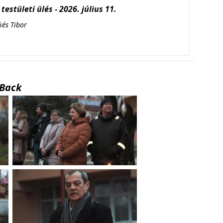
testületi ülés - 2026. július 11.
kés Tibor
Back