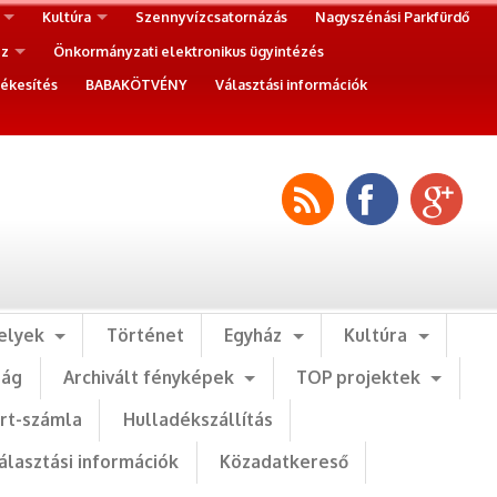
Kultúra
Szennyvízcsatornázás
Nagyszénási Parkfürdő
ez
Önkormányzati elektronikus ügyintézés
ékesítés
BABAKÖTVÉNY
Választási információk
elyek
Történet
Egyház
Kultúra
ság
Archivált fényképek
TOP projektek
art-számla
Hulladékszállítás
álasztási információk
Közadatkereső