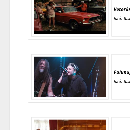
Veterán
fotó: Tüs
Falunap
fotó: Tüs