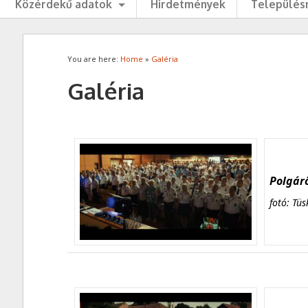
Közérdekű adatok
Hirdetmények
Településr
You are here:
Home
»
Galéria
Galéria
Polgárő
fotó: Tüs