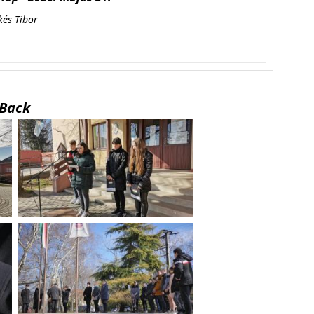
kés Tibor
Back