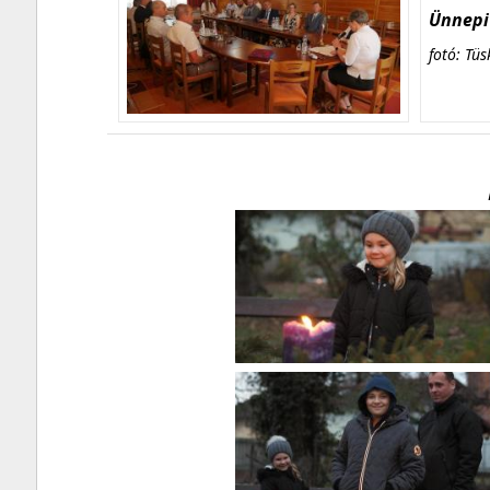
Ünnepi 
fotó: Tüs