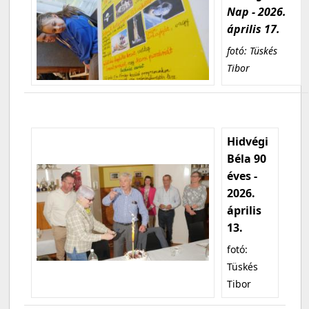
Nap - 2026.
április 17.
fotó: Tüskés
Tibor
Hidvégi
Béla 90
éves -
2026.
április
13.
fotó:
Tüskés
Tibor