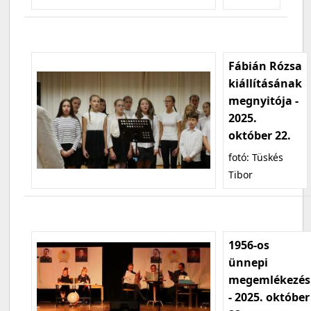
Fábián Rózsa
kiállításának
megnyitója -
2025.
október 22.
fotó: Tüskés
Tibor
1956-os
ünnepi
megemlékezés
- 2025. október