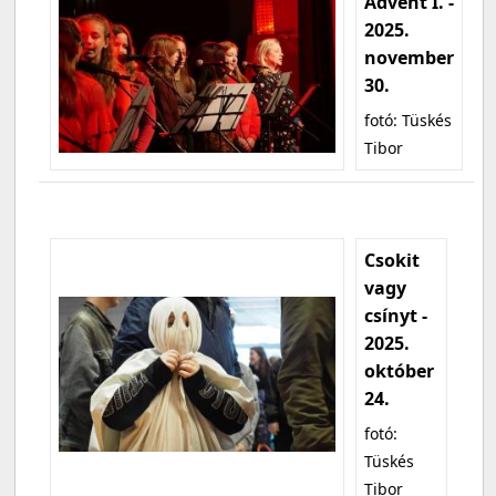
Advent I. -
2025.
november
30.
fotó: Tüskés
Tibor
Csokit
vagy
csínyt -
2025.
október
24.
fotó:
Tüskés
Tibor