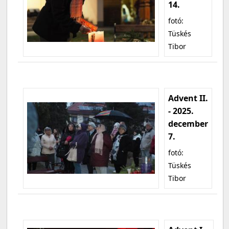
14.
fotó:
Tüskés
Tibor
Advent II.
- 2025.
december
7.
fotó:
Tüskés
Tibor