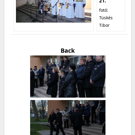
21.
fotó:
Tüskés
Tibor
Back