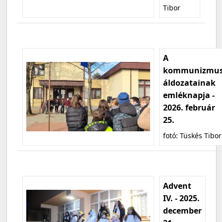
Tibor
A
kommunizmu
áldozatainak
emléknapja -
2026. február
25.
fotó: Tüskés Tibor
Advent
IV. - 2025.
december