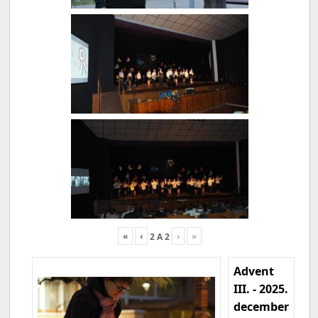
«
‹
›
»
2
A
2
Advent
III. - 2025.
december