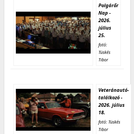
Polgárőr
Nap -
2026.
július
25.
fotó:
Tüskés
Tibor
Veteránautó-
találkozó -
2026. július
18.
fotó: Tüskés
Tibor