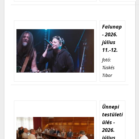
Falunap
- 2026.
július
11.-12.
fotó:
Tüskés
Tibor
Ünnepi
testületi
ülés -
2026.
július