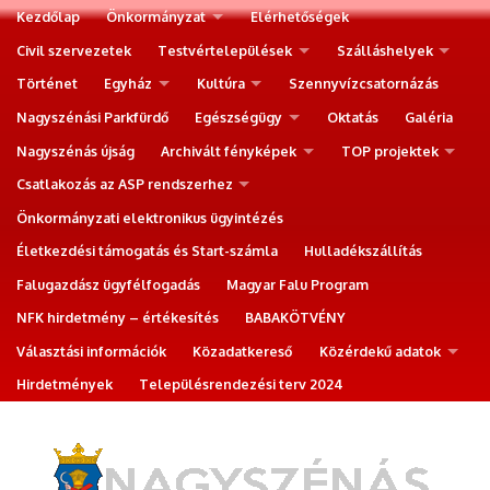
Kezdőlap
Önkormányzat
Elérhetőségek
Civil szervezetek
Testvértelepülések
Szálláshelyek
Történet
Egyház
Kultúra
Szennyvízcsatornázás
Nagyszénási Parkfürdő
Egészségügy
Oktatás
Galéria
Nagyszénás újság
Archivált fényképek
TOP projektek
Csatlakozás az ASP rendszerhez
Önkormányzati elektronikus ügyintézés
Életkezdési támogatás és Start-számla
Hulladékszállítás
Falugazdász ügyfélfogadás
Magyar Falu Program
NFK hirdetmény – értékesítés
BABAKÖTVÉNY
Választási információk
Közadatkereső
Közérdekű adatok
Hirdetmények
Településrendezési terv 2024