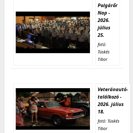
Polgárőr
Nap -
2026.
július
25.
fotó:
Tüskés
Tibor
Veteránautó-
találkozó -
2026. július
18.
fotó: Tüskés
Tibor