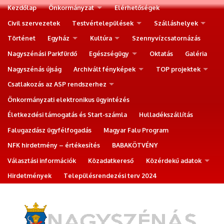
Kezdőlap
Önkormányzat
Elérhetőségek
Civil szervezetek
Testvértelepülések
Szálláshelyek
Történet
Egyház
Kultúra
Szennyvízcsatornázás
Nagyszénási Parkfürdő
Egészségügy
Oktatás
Galéria
Nagyszénás újság
Archivált fényképek
TOP projektek
Csatlakozás az ASP rendszerhez
Önkormányzati elektronikus ügyintézés
Életkezdési támogatás és Start-számla
Hulladékszállítás
Falugazdász ügyfélfogadás
Magyar Falu Program
NFK hirdetmény – értékesítés
BABAKÖTVÉNY
Választási információk
Közadatkereső
Közérdekű adatok
Hirdetmények
Településrendezési terv 2024