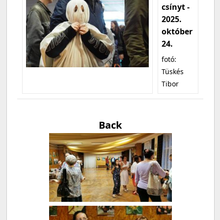
csínyt -
2025.
október
24.
fotó:
Tüskés
Tibor
Back