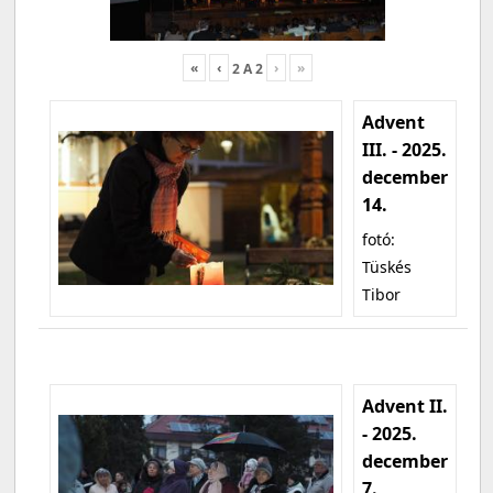
«
‹
›
»
2
A
2
Advent
III. - 2025.
december
14.
fotó:
Tüskés
Tibor
Advent II.
- 2025.
december
7.