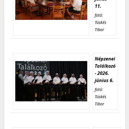
11.
fotó:
Tüskés
Tibor
Népzenei
Találkozó
- 2026.
június 6.
fotó:
Tüskés
Tibor