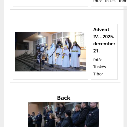
fotó: Tüskés Tibor
Advent
IV. - 2025.
december
21.
fotó:
Tüskés
Tibor
Back