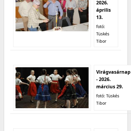
2026.
április
13.
fotó:
Tüskés
Tibor
Virágvasárnap
- 2026.
március 29.
fotó: Tüskés
Tibor