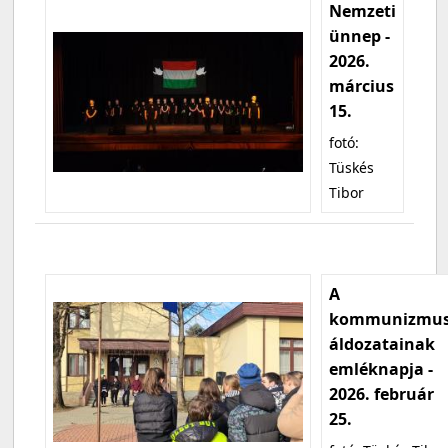
Nemzeti
ünnep -
2026.
március
15.
fotó:
Tüskés
Tibor
A
kommunizmu
áldozatainak
emléknapja -
2026. február
25.