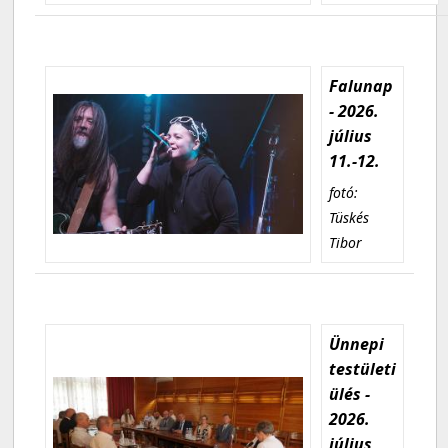
Falunap
- 2026.
július
11.-12.
fotó:
Tüskés
Tibor
Ünnepi
testületi
ülés -
2026.
július