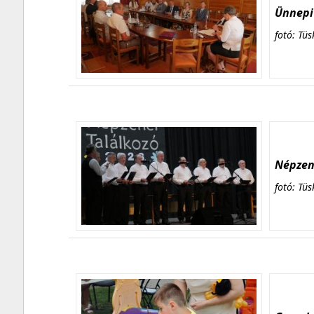
Ünnepi 
fotó: Tüs
Népzene
fotó: Tüs