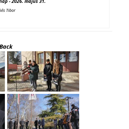
ap - 2026. május 31.
kés Tibor
Back