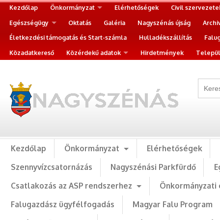
Kezdőlap
Önkormányzat
Elérhetőségek
Civil szervezete
Egészségügy
Oktatás
Galéria
Nagyszénás újság
Archi
Életkezdési támogatás és Start-számla
Hulladékszállítás
Falu
Közadatkereső
Közérdekű adatok
Hirdetmények
Települ
Kezdőlap
Önkormányzat
Elérhetőségek
Szennyvízcsatornázás
Nagyszénási Parkfürdő
E
Csatlakozás az ASP rendszerhez
Önkormányzati 
Falugazdász ügyfélfogadás
Magyar Falu Program