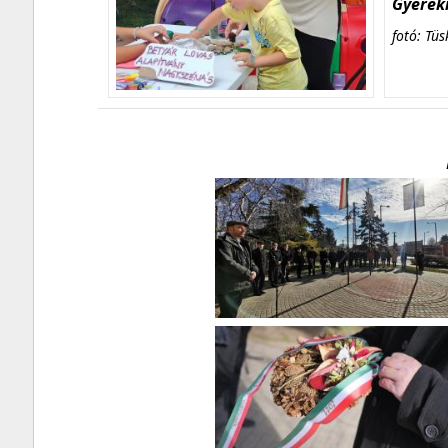
Gyerekn
fotó: Tüs