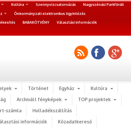
Kultúra
Szennyvízcsatornázás
Nagyszénási Parkfürdő
ez
Önkormányzati elektronikus ügyintézés
ékesítés
BABAKÖTVÉNY
Választási információk
elyek
Történet
Egyház
Kultúra
ság
Archivált fényképek
TOP projektek
art-számla
Hulladékszállítás
álasztási információk
Közadatkereső