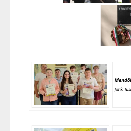
Mendöl 
fotó: Tüs