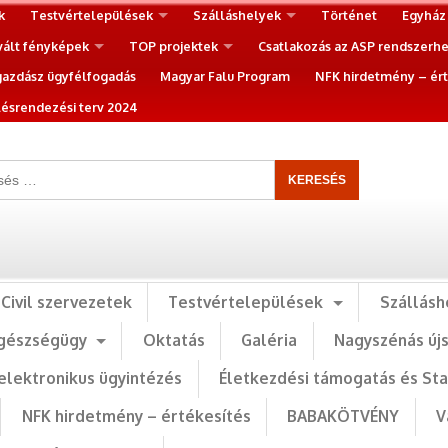
k
Testvértelepülések
Szálláshelyek
Történet
Egyház
vált fényképek
TOP projektek
Csatlakozás az ASP rendszerh
gazdász ügyfélfogadás
Magyar Falu Program
NFK hirdetmény – ért
ésrendezési terv 2024
Civil szervezetek
Testvértelepülések
Szállásh
gészségügy
Oktatás
Galéria
Nagyszénás új
elektronikus ügyintézés
Életkezdési támogatás és St
NFK hirdetmény – értékesítés
BABAKÖTVÉNY
V