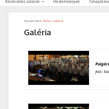
Közérdekű adatok
Hirdetmények
Településr
You are here:
Home
»
Galéria
Galéria
Polgárő
fotó: Tüs