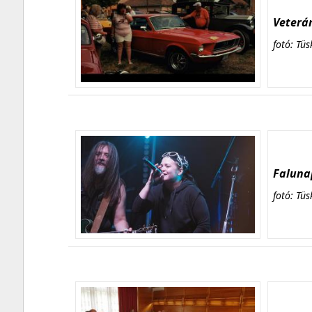
Veterán
fotó: Tüs
Falunap
fotó: Tüs