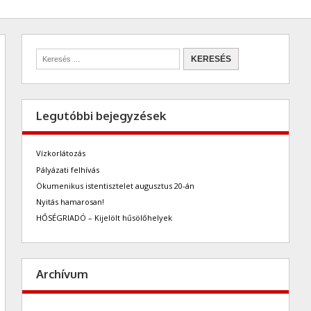
Legutóbbi bejegyzések
Vízkorlátozás
Pályázati felhívás
Ökumenikus istentisztelet augusztus 20-án
Nyitás hamarosan!
HŐSÉGRIADÓ – Kijelölt hűsölőhelyek
Archívum