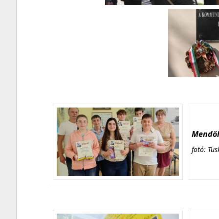
Mendöl 
fotó: Tüs