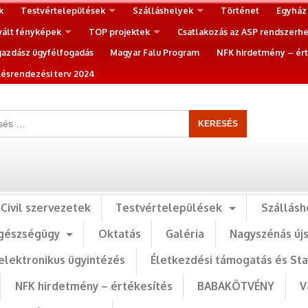
k
Testvértelepülések
Szálláshelyek
Történet
Egyház
vált fényképek
TOP projektek
Csatlakozás az ASP rendszerh
gazdász ügyfélfogadás
Magyar Falu Program
NFK hirdetmény – ért
ésrendezési terv 2024
Civil szervezetek
Testvértelepülések
Szállásh
gészségügy
Oktatás
Galéria
Nagyszénás új
elektronikus ügyintézés
Életkezdési támogatás és St
NFK hirdetmény – értékesítés
BABAKÖTVÉNY
V