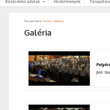
Közérdekű adatok
Hirdetmények
Településr
You are here:
Home
»
Galéria
Galéria
Polgárő
fotó: Tüs