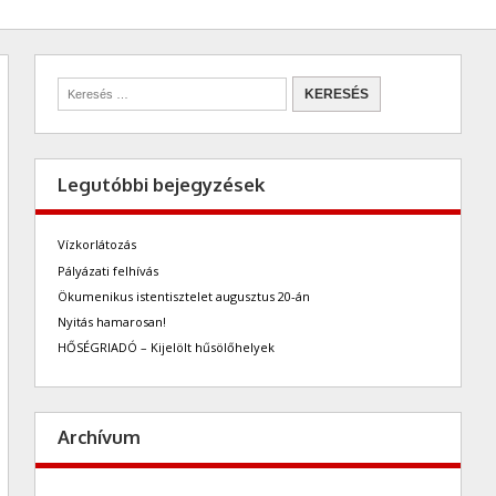
Legutóbbi bejegyzések
Vízkorlátozás
Pályázati felhívás
Ökumenikus istentisztelet augusztus 20-án
Nyitás hamarosan!
HŐSÉGRIADÓ – Kijelölt hűsölőhelyek
Archívum