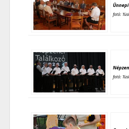
Ünnepi 
fotó: Tüs
Népzene
fotó: Tüs