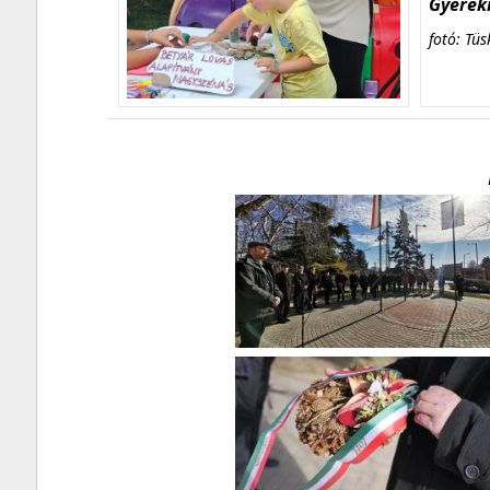
Gyerekn
fotó: Tüs