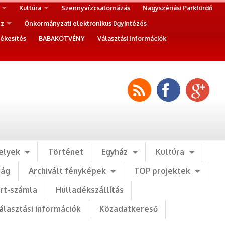
Kultúra
Szennyvízcsatornázás
Nagyszénási Parkfürdő
ez
Önkormányzati elektronikus ügyintézés
ékesítés
BABAKÖTVÉNY
Választási információk
elyek
Történet
Egyház
Kultúra
ság
Archivált fényképek
TOP projektek
art-számla
Hulladékszállítás
álasztási információk
Közadatkereső