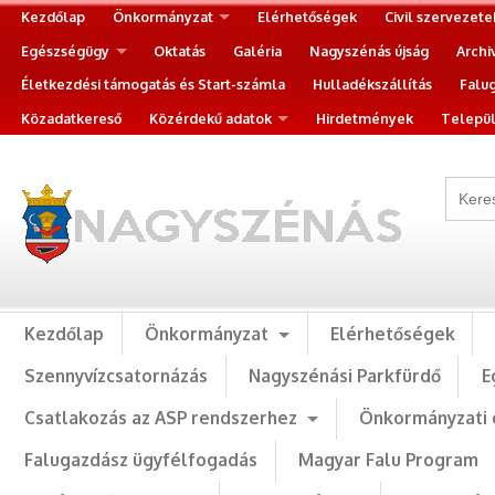
Kezdőlap
Önkormányzat
Elérhetőségek
Civil szervezete
Egészségügy
Oktatás
Galéria
Nagyszénás újság
Archi
Életkezdési támogatás és Start-számla
Hulladékszállítás
Falu
Közadatkereső
Közérdekű adatok
Hirdetmények
Települ
Kezdőlap
Önkormányzat
Elérhetőségek
Szennyvízcsatornázás
Nagyszénási Parkfürdő
E
Csatlakozás az ASP rendszerhez
Önkormányzati 
Falugazdász ügyfélfogadás
Magyar Falu Program