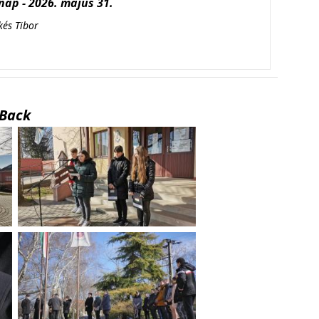
ap - 2026. május 31.
kés Tibor
Back