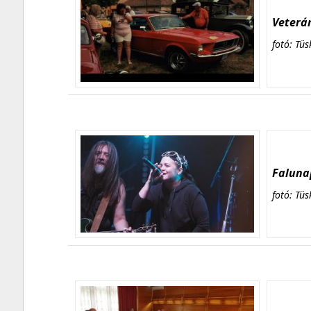
Veterán
fotó: Tüs
Falunap
fotó: Tüs