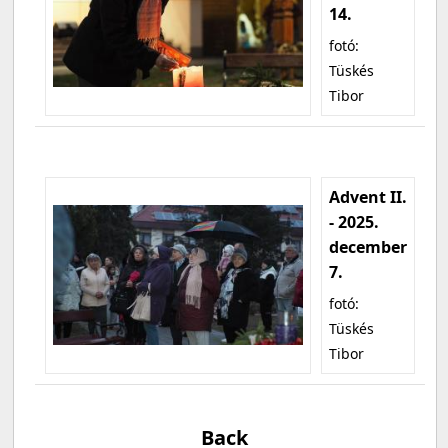
14.
fotó:
Tüskés
Tibor
Advent II.
- 2025.
december
7.
fotó:
Tüskés
Tibor
Back