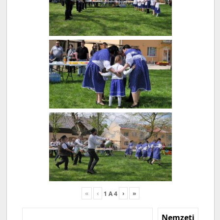
«
‹
›
»
1
A
4
Nemzeti