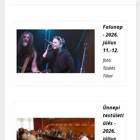
Falunap
- 2026.
július
11.-12.
fotó:
Tüskés
Tibor
Ünnepi
testületi
ülés -
2026.
július