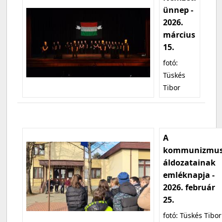
ünnep -
2026.
március
15.
fotó:
Tüskés
Tibor
A
kommunizmu
áldozatainak
emléknapja -
2026. február
25.
fotó: Tüskés Tibor