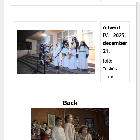
Advent
IV. - 2025.
december
21.
fotó:
Tüskés
Tibor
Back