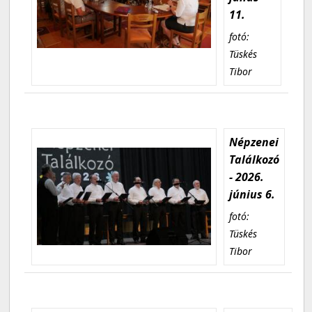
11.
fotó:
Tüskés
Tibor
Népzenei
Találkozó
- 2026.
június 6.
fotó:
Tüskés
Tibor