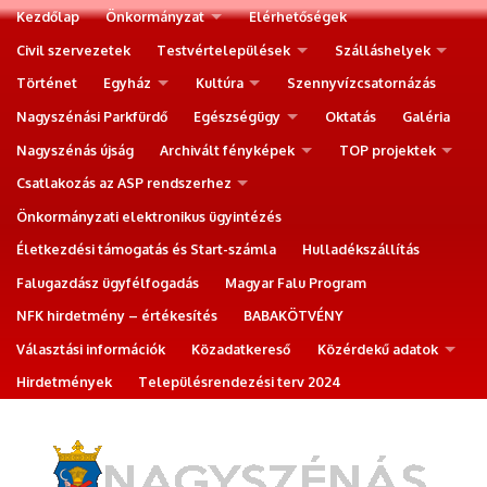
Kezdőlap
Önkormányzat
Elérhetőségek
Civil szervezetek
Testvértelepülések
Szálláshelyek
Történet
Egyház
Kultúra
Szennyvízcsatornázás
Nagyszénási Parkfürdő
Egészségügy
Oktatás
Galéria
Nagyszénás újság
Archivált fényképek
TOP projektek
Csatlakozás az ASP rendszerhez
Önkormányzati elektronikus ügyintézés
Életkezdési támogatás és Start-számla
Hulladékszállítás
Falugazdász ügyfélfogadás
Magyar Falu Program
NFK hirdetmény – értékesítés
BABAKÖTVÉNY
Választási információk
Közadatkereső
Közérdekű adatok
Hirdetmények
Településrendezési terv 2024