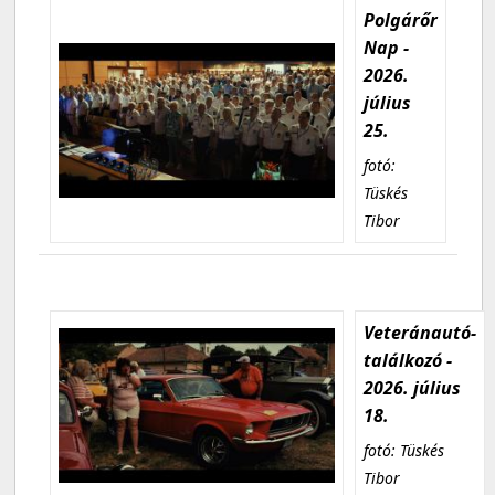
Polgárőr
Nap -
2026.
július
25.
fotó:
Tüskés
Tibor
Veteránautó-
találkozó -
2026. július
18.
fotó: Tüskés
Tibor