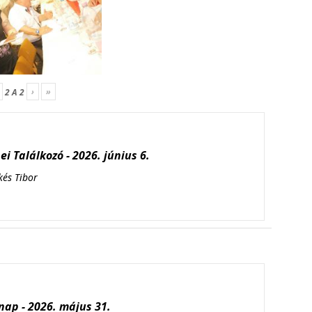
›
»
2
A
2
i Találkozó - 2026. június 6.
kés Tibor
ap - 2026. május 31.