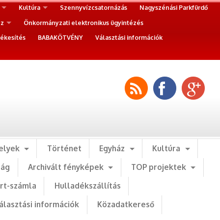
Kultúra
Szennyvízcsatornázás
Nagyszénási Parkfürdő
ez
Önkormányzati elektronikus ügyintézés
ékesítés
BABAKÖTVÉNY
Választási információk
elyek
Történet
Egyház
Kultúra
ság
Archivált fényképek
TOP projektek
art-számla
Hulladékszállítás
álasztási információk
Közadatkereső