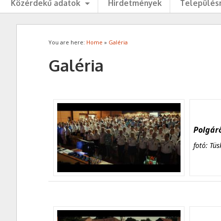
Közérdekű adatok
Hirdetmények
Településr
You are here:
Home
»
Galéria
Galéria
Polgárő
fotó: Tüs