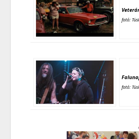
Veterán
fotó: Tüs
Falunap
fotó: Tüs