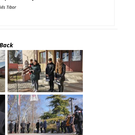
kés Tibor
Back