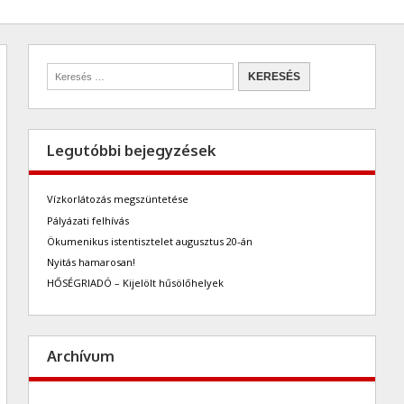
Legutóbbi bejegyzések
Vízkorlátozás megszüntetése
Pályázati felhívás
Ökumenikus istentisztelet augusztus 20-án
Nyitás hamarosan!
HŐSÉGRIADÓ – Kijelölt hűsölőhelyek
Archívum