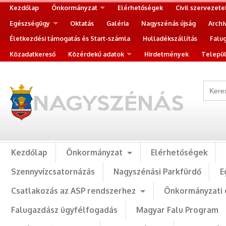
Kezdőlap
Önkormányzat
Elérhetőségek
Civil szervezete
Egészségügy
Oktatás
Galéria
Nagyszénás újság
Archi
Életkezdési támogatás és Start-számla
Hulladékszállítás
Falu
Közadatkereső
Közérdekű adatok
Hirdetmények
Települ
Kezdőlap
Önkormányzat
Elérhetőségek
Szennyvízcsatornázás
Nagyszénási Parkfürdő
E
Csatlakozás az ASP rendszerhez
Önkormányzati 
Falugazdász ügyfélfogadás
Magyar Falu Program