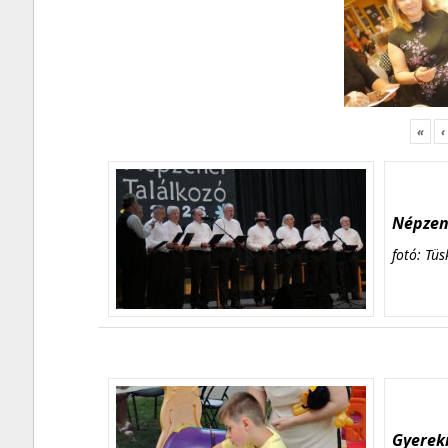
«
‹
Népzene
fotó: Tüs
Gyerekn