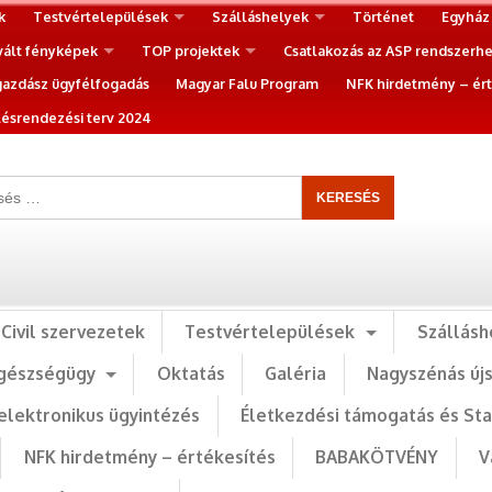
k
Testvértelepülések
Szálláshelyek
Történet
Egyház
vált fényképek
TOP projektek
Csatlakozás az ASP rendszerh
gazdász ügyfélfogadás
Magyar Falu Program
NFK hirdetmény – ért
ésrendezési terv 2024
Civil szervezetek
Testvértelepülések
Szállásh
gészségügy
Oktatás
Galéria
Nagyszénás új
elektronikus ügyintézés
Életkezdési támogatás és St
NFK hirdetmény – értékesítés
BABAKÖTVÉNY
V