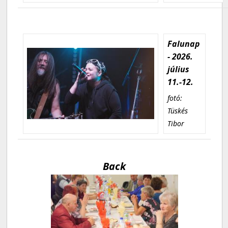
Falunap
- 2026.
július
11.-12.
fotó:
Tüskés
Tibor
Back