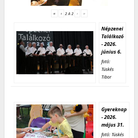
«
‹
›
»
2
A
2
Népzenei
Találkozó
- 2026.
június 6.
fotó:
Tüskés
Tibor
Gyereknap
- 2026.
május 31.
fotó: Tüskés