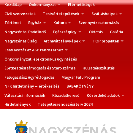
Kezdőlap
Önkormányzat
Elérhetőségek
Civil szervezetek
Testvértelepülések
Szálláshelyek
Történet
Egyház
Kultúra
Szennyvízcsatornázás
Nagyszénási Parkfürdő
Egészségügy
Oktatás
Galéria
Nagyszénás újság
Archivált fényképek
TOP projektek
Csatlakozás az ASP rendszerhez
Önkormányzati elektronikus ügyintézés
Életkezdési támogatás és Start-számla
Hulladékszállítás
Falugazdász ügyfélfogadás
Magyar Falu Program
NFK hirdetmény – értékesítés
BABAKÖTVÉNY
Választási információk
Közadatkereső
Közérdekű adatok
Hirdetmények
Településrendezési terv 2024