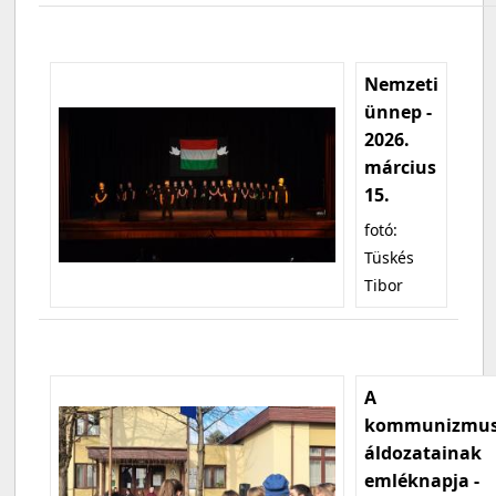
Nemzeti
ünnep -
2026.
március
15.
fotó:
Tüskés
Tibor
A
kommunizmu
áldozatainak
emléknapja -