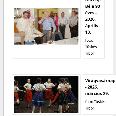
Béla 90
éves -
2026.
április
13.
fotó:
Tüskés
Tibor
Virágvasárnap
- 2026.
március 29.
fotó: Tüskés
Tibor