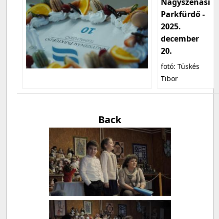
Nagyszénási
Parkfürdő -
2025.
december
20.
fotó: Tüskés
Tibor
Back