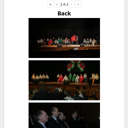
«
‹
›
»
2
A
2
Back