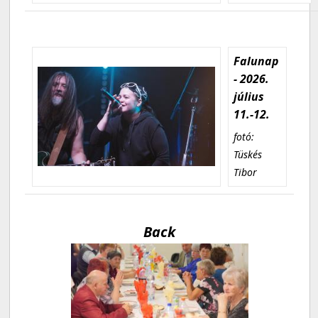
Falunap
- 2026.
július
11.-12.
fotó:
Tüskés
Tibor
Back