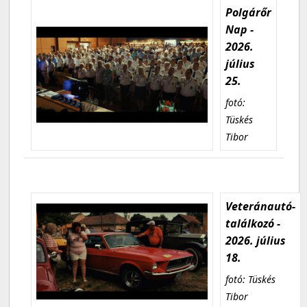
Polgárőr
Nap -
2026.
július
25.
fotó:
Tüskés
Tibor
Veteránautó-
találkozó -
2026. július
18.
fotó: Tüskés
Tibor