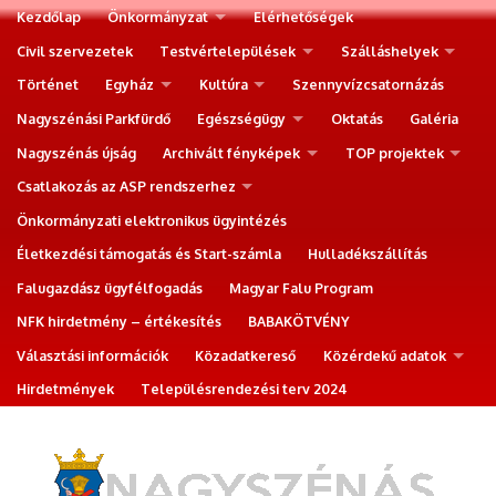
Kezdőlap
Önkormányzat
Elérhetőségek
Civil szervezetek
Testvértelepülések
Szálláshelyek
Történet
Egyház
Kultúra
Szennyvízcsatornázás
Nagyszénási Parkfürdő
Egészségügy
Oktatás
Galéria
Nagyszénás újság
Archivált fényképek
TOP projektek
Csatlakozás az ASP rendszerhez
Önkormányzati elektronikus ügyintézés
Életkezdési támogatás és Start-számla
Hulladékszállítás
Falugazdász ügyfélfogadás
Magyar Falu Program
NFK hirdetmény – értékesítés
BABAKÖTVÉNY
Választási információk
Közadatkereső
Közérdekű adatok
Hirdetmények
Településrendezési terv 2024