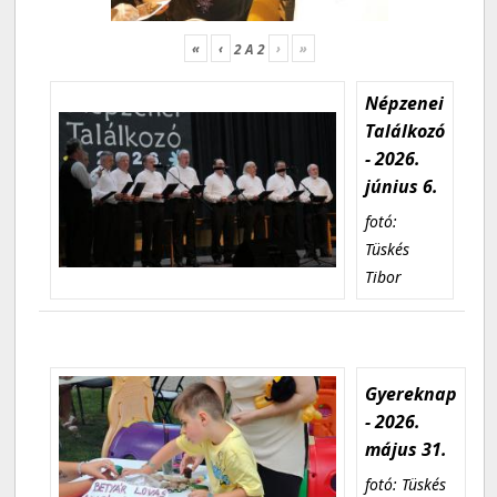
«
‹
›
»
2
A
2
Népzenei
Találkozó
- 2026.
június 6.
fotó:
Tüskés
Tibor
Gyereknap
- 2026.
május 31.
fotó: Tüskés