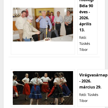
Béla 90
éves -
2026.
április
13.
fotó:
Tüskés
Tibor
Virágvasárnap
- 2026.
március 29.
fotó: Tüskés
Tibor