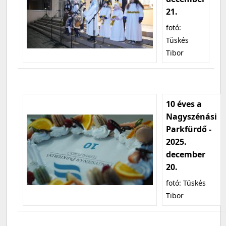
21.
fotó:
Tüskés
Tibor
10 éves a
Nagyszénási
Parkfürdő -
2025.
december
20.
fotó: Tüskés
Tibor