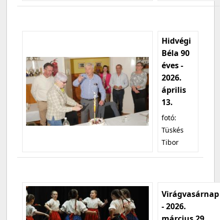
Hidvégi
Béla 90
éves -
2026.
április
13.
fotó:
Tüskés
Tibor
Virágvasárnap
- 2026.
március 29.