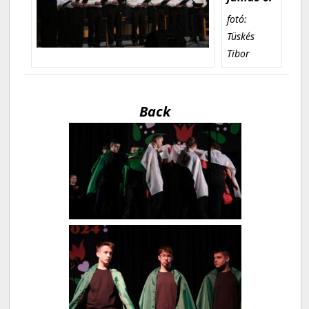
fotó:
Tüskés
Tibor
Back