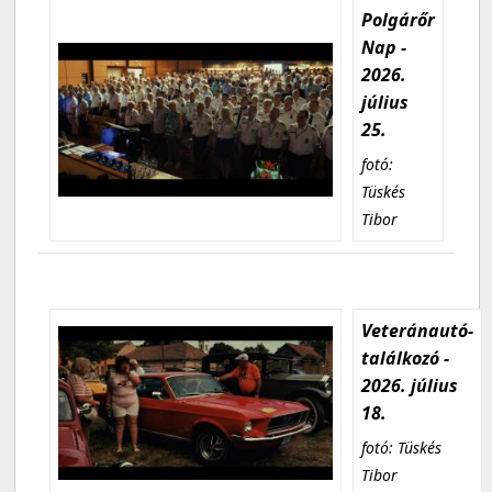
Polgárőr
Nap -
2026.
július
25.
fotó:
Tüskés
Tibor
Veteránautó-
találkozó -
2026. július
18.
fotó: Tüskés
Tibor