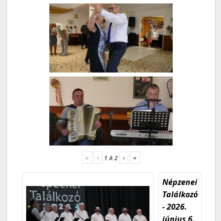
«
‹
›
»
1
A
2
Népzenei
Találkozó
- 2026.
június 6.