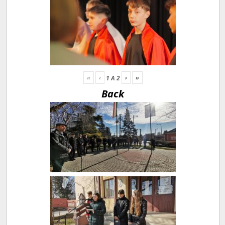
«
‹
›
»
1
A
2
Back