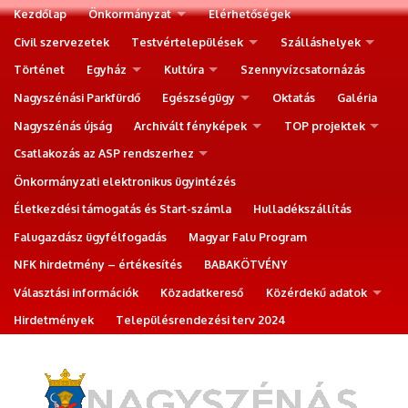
Kezdőlap
Önkormányzat
Elérhetőségek
Civil szervezetek
Testvértelepülések
Szálláshelyek
Történet
Egyház
Kultúra
Szennyvízcsatornázás
Nagyszénási Parkfürdő
Egészségügy
Oktatás
Galéria
Nagyszénás újság
Archivált fényképek
TOP projektek
Csatlakozás az ASP rendszerhez
Önkormányzati elektronikus ügyintézés
Életkezdési támogatás és Start-számla
Hulladékszállítás
Falugazdász ügyfélfogadás
Magyar Falu Program
NFK hirdetmény – értékesítés
BABAKÖTVÉNY
Választási információk
Közadatkereső
Közérdekű adatok
Hirdetmények
Településrendezési terv 2024