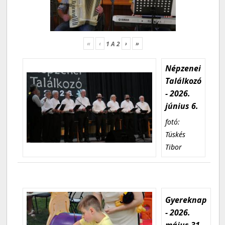
«
‹
›
»
1
A
2
Népzenei
Találkozó
- 2026.
június 6.
fotó:
Tüskés
Tibor
Gyereknap
- 2026.
május 31.