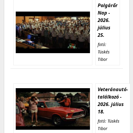
Polgárőr
Nap -
2026.
július
25.
fotó:
Tüskés
Tibor
Veteránautó-
találkozó -
2026. július
18.
fotó: Tüskés
Tibor