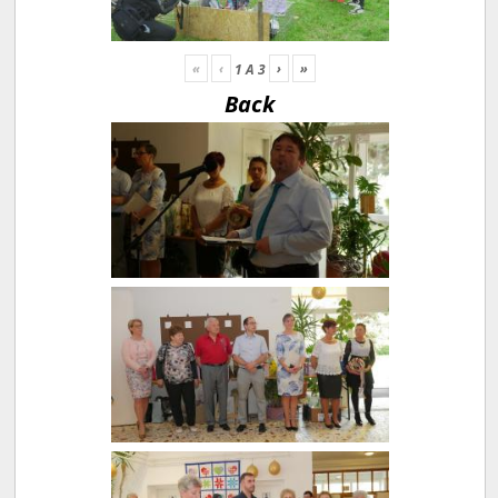
«
‹
›
»
1
A
3
Back