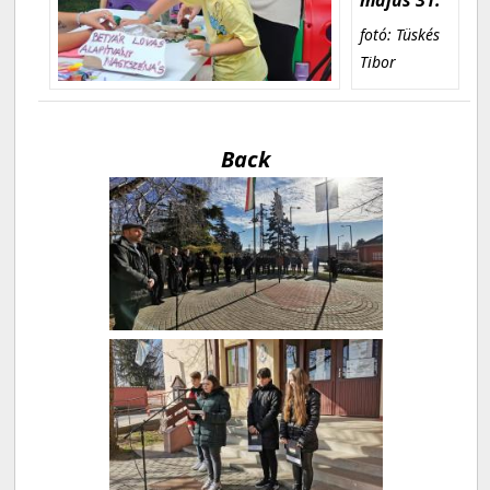
fotó: Tüskés
Tibor
Back