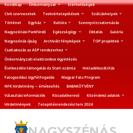
Kezdőlap
Önkormányzat
Elérhetőségek
Civil szervezetek
Testvértelepülések
Szálláshelyek
Történet
Egyház
Kultúra
Szennyvízcsatornázás
Nagyszénási Parkfürdő
Egészségügy
Oktatás
Galéria
Nagyszénás újság
Archivált fényképek
TOP projektek
Csatlakozás az ASP rendszerhez
Önkormányzati elektronikus ügyintézés
Életkezdési támogatás és Start-számla
Hulladékszállítás
Falugazdász ügyfélfogadás
Magyar Falu Program
NFK hirdetmény – értékesítés
BABAKÖTVÉNY
Választási információk
Közadatkereső
Közérdekű adatok
Hirdetmények
Településrendezési terv 2024