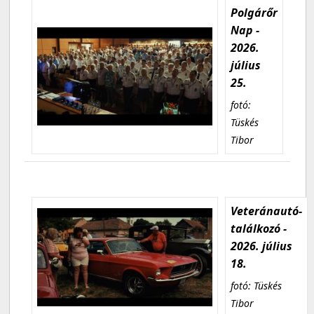
Polgárőr
Nap -
2026.
július
25.
fotó:
Tüskés
Tibor
Veteránautó-
találkozó -
2026. július
18.
fotó: Tüskés
Tibor