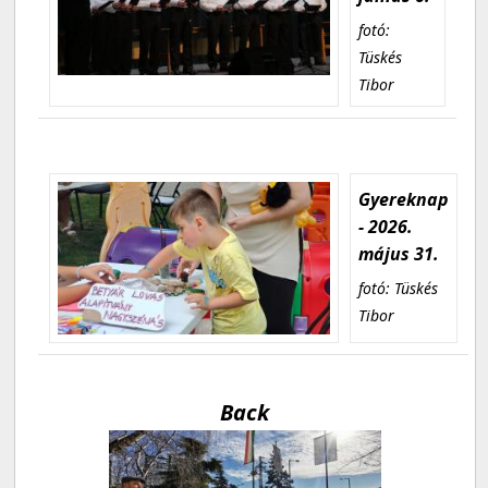
fotó:
Tüskés
Tibor
Gyereknap
- 2026.
május 31.
fotó: Tüskés
Tibor
Back