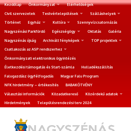
Kezdőlap
Önkormányzat
Elérhetőségek
Civil szervezetek
Testvértelepülések
Szálláshelyek
Történet
Egyház
Kultúra
Szennyvízcsatornázás
Nagyszénási Parkfürdő
Egészségügy
Oktatás
Galéria
Nagyszénás újság
Archivált fényképek
TOP projektek
Csatlakozás az ASP rendszerhez
Önkormányzati elektronikus ügyintézés
Életkezdési támogatás és Start-számla
Hulladékszállítás
Falugazdász ügyfélfogadás
Magyar Falu Program
NFK hirdetmény – értékesítés
BABAKÖTVÉNY
Választási információk
Közadatkereső
Közérdekű adatok
Hirdetmények
Településrendezési terv 2024