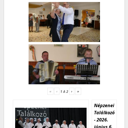
«
‹
›
»
1
A
2
Népzenei
Találkozó
- 2026.
június 6.