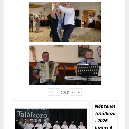
«
‹
›
»
1
A
2
Népzenei
Találkozó
- 2026.
június 6.