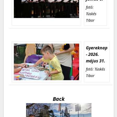
fotó:
Tüskés
Tibor
Gyereknap
- 2026.
május 31.
fotó: Tüskés
Tibor
Back