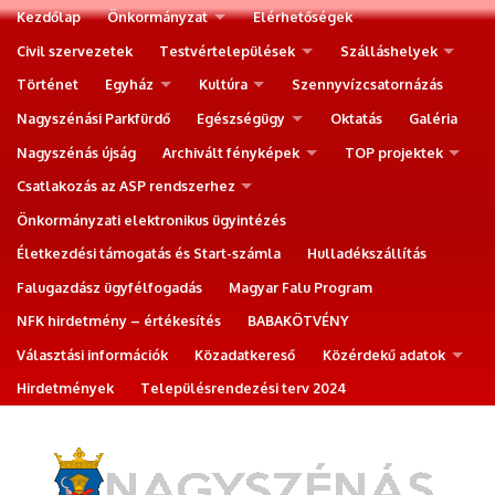
Kezdőlap
Önkormányzat
Elérhetőségek
Civil szervezetek
Testvértelepülések
Szálláshelyek
Történet
Egyház
Kultúra
Szennyvízcsatornázás
Nagyszénási Parkfürdő
Egészségügy
Oktatás
Galéria
Nagyszénás újság
Archivált fényképek
TOP projektek
Csatlakozás az ASP rendszerhez
Önkormányzati elektronikus ügyintézés
Életkezdési támogatás és Start-számla
Hulladékszállítás
Falugazdász ügyfélfogadás
Magyar Falu Program
NFK hirdetmény – értékesítés
BABAKÖTVÉNY
Választási információk
Közadatkereső
Közérdekű adatok
Hirdetmények
Településrendezési terv 2024