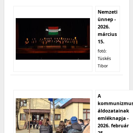
Nemzeti
ünnep -
2026.
március
15.
fotó:
Tüskés
Tibor
A
kommunizmu
áldozatainak
emléknapja -
2026. február
25.