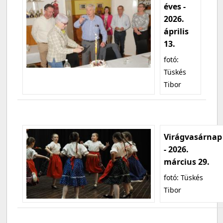
éves -
2026.
április
13.
fotó:
Tüskés
Tibor
Virágvasárnap
- 2026.
március 29.
fotó: Tüskés
Tibor