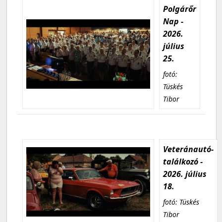
Polgárőr
Nap -
2026.
július
25.
fotó:
Tüskés
Tibor
Veteránautó-
találkozó -
2026. július
18.
fotó: Tüskés
Tibor