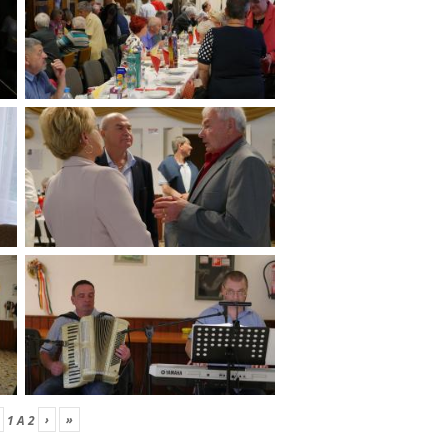
›
»
1
A
2