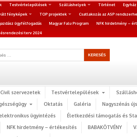
k
Testvértelepülések
Szálláshelyek
Történet
Egyház
vált fényképek
TOP projektek
Csatlakozás az ASP rendszerh
gazdász ügyfélfogadás
Magyar Falu Program
NFK hirdetmény – ért
ésrendezési terv 2024
Civil szervezetek
Testvértelepülések
Szállásh
gészségügy
Oktatás
Galéria
Nagyszénás új
elektronikus ügyintézés
Életkezdési támogatás és St
NFK hirdetmény – értékesítés
BABAKÖTVÉNY
V