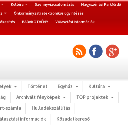
Kultúra
Szennyvízcsatornázás
Nagyszénási Parkfürdő
ez
Önkormányzati elektronikus ügyintézés
ékesítés
BABAKÖTVÉNY
Választási információk
elyek
Történet
Egyház
Kultúra
ság
Archivált fényképek
TOP projektek
art-számla
Hulladékszállítás
álasztási információk
Közadatkereső