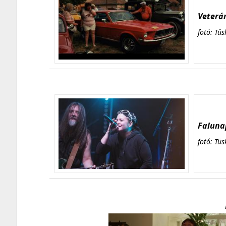
Veterán
fotó: Tüs
Falunap
fotó: Tüs