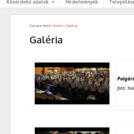
Közérdekű adatok
Hirdetmények
Településr
You are here:
Home
»
Galéria
Galéria
Polgárő
fotó: Tüs