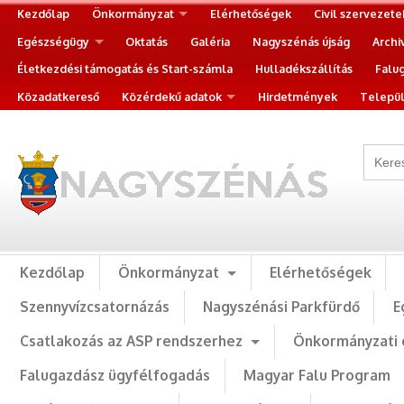
Kezdőlap
Önkormányzat
Elérhetőségek
Civil szervezete
Egészségügy
Oktatás
Galéria
Nagyszénás újság
Archi
Életkezdési támogatás és Start-számla
Hulladékszállítás
Falu
Közadatkereső
Közérdekű adatok
Hirdetmények
Települ
Kezdőlap
Önkormányzat
Elérhetőségek
Szennyvízcsatornázás
Nagyszénási Parkfürdő
E
Csatlakozás az ASP rendszerhez
Önkormányzati 
Falugazdász ügyfélfogadás
Magyar Falu Program