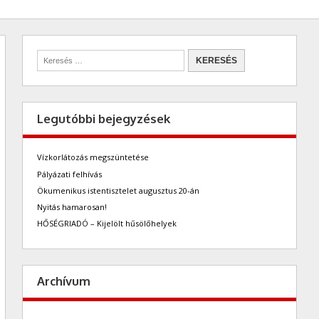
Legutóbbi bejegyzések
Vízkorlátozás megszüntetése
Pályázati felhívás
Ökumenikus istentisztelet augusztus 20-án
Nyitás hamarosan!
HŐSÉGRIADÓ – Kijelölt hűsölőhelyek
Archívum