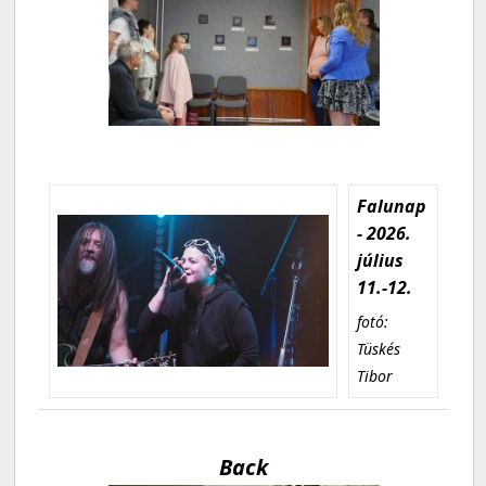
Falunap
- 2026.
július
11.-12.
fotó:
Tüskés
Tibor
Back