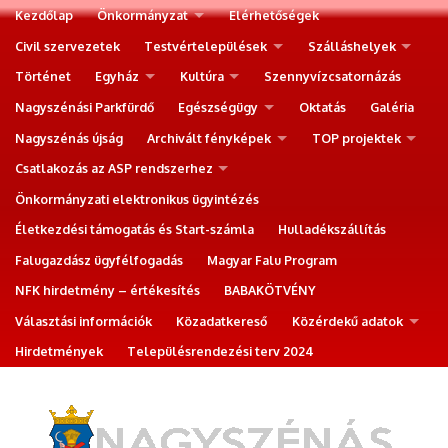
Kezdőlap
Önkormányzat
Elérhetőségek
Civil szervezetek
Testvértelepülések
Szálláshelyek
Történet
Egyház
Kultúra
Szennyvízcsatornázás
Nagyszénási Parkfürdő
Egészségügy
Oktatás
Galéria
Nagyszénás újság
Archivált fényképek
TOP projektek
Csatlakozás az ASP rendszerhez
Önkormányzati elektronikus ügyintézés
Életkezdési támogatás és Start-számla
Hulladékszállítás
Falugazdász ügyfélfogadás
Magyar Falu Program
NFK hirdetmény – értékesítés
BABAKÖTVÉNY
Választási információk
Közadatkereső
Közérdekű adatok
Hirdetmények
Településrendezési terv 2024