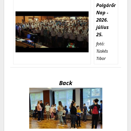
Polgárőr
Nap -
2026.
július
25.
fotó:
Tüskés
Tibor
Back