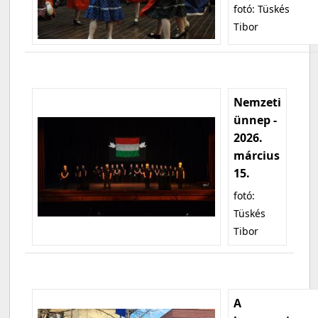
fotó: Tüskés
Tibor
Nemzeti
ünnep -
2026.
március
15.
fotó:
Tüskés
Tibor
A