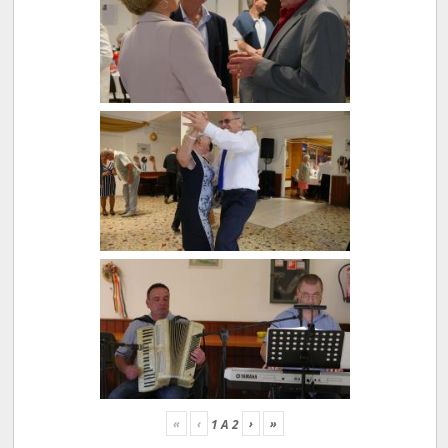
«
‹
›
»
1
A
2