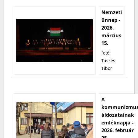
Nemzeti
ünnep -
2026.
március
15.
fotó:
Tüskés
Tibor
A
kommunizmu
áldozatainak
emléknapja -
2026. február
25.