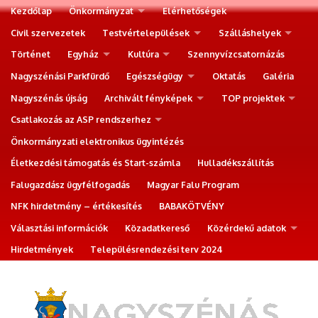
Kezdőlap
Önkormányzat
Elérhetőségek
Civil szervezetek
Testvértelepülések
Szálláshelyek
Történet
Egyház
Kultúra
Szennyvízcsatornázás
Nagyszénási Parkfürdő
Egészségügy
Oktatás
Galéria
Nagyszénás újság
Archivált fényképek
TOP projektek
Csatlakozás az ASP rendszerhez
Önkormányzati elektronikus ügyintézés
Életkezdési támogatás és Start-számla
Hulladékszállítás
Falugazdász ügyfélfogadás
Magyar Falu Program
NFK hirdetmény – értékesítés
BABAKÖTVÉNY
Választási információk
Közadatkereső
Közérdekű adatok
Hirdetmények
Településrendezési terv 2024