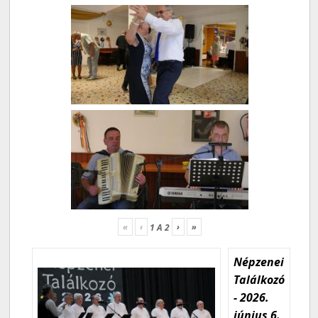
«
‹
›
»
1
A
2
Népzenei
Találkozó
- 2026.
június 6.