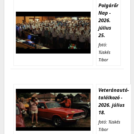
Polgárőr
Nap -
2026.
július
25.
fotó:
Tüskés
Tibor
Veteránautó-
találkozó -
2026. július
18.
fotó: Tüskés
Tibor