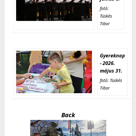
fotó:
Tüskés
Tibor
Gyereknap
- 2026.
május 31.
fotó: Tüskés
Tibor
Back