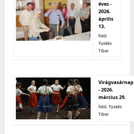
éves -
2026.
április
13.
fotó:
Tüskés
Tibor
Virágvasárnap
- 2026.
március 29.
fotó: Tüskés
Tibor