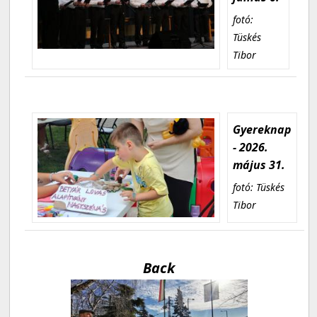
fotó:
Tüskés
Tibor
Gyereknap
- 2026.
május 31.
fotó: Tüskés
Tibor
Back