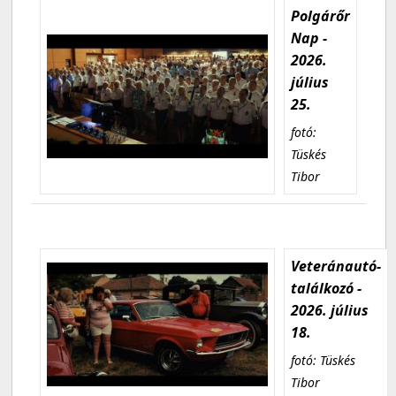
Polgárőr
Nap -
2026.
július
25.
fotó:
Tüskés
Tibor
Veteránautó-
találkozó -
2026. július
18.
fotó: Tüskés
Tibor