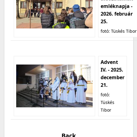
emléknapja -
2026. február
25.
fotó: Tüskés Tibor
Advent
IV. - 2025.
december
21.
fotó:
Tüskés
Tibor
Back