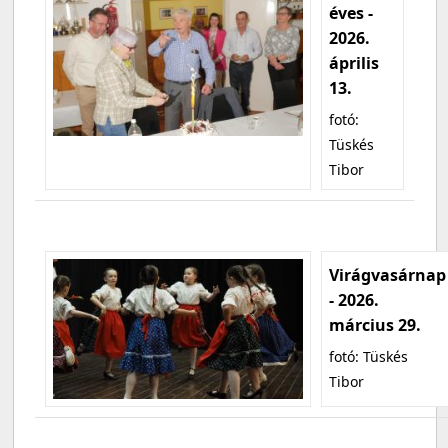
éves -
2026.
április
13.
fotó:
Tüskés
Tibor
Virágvasárnap
- 2026.
március 29.
fotó: Tüskés
Tibor