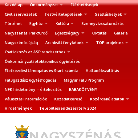
Kezdőlap
Önkormányzat
Elérhetőségek
Civil szervezetek
Testvértelepülések
Szálláshelyek
Történet
Egyház
Kultúra
Szennyvízcsatornázás
Nagyszénási Parkfürdő
Egészségügy
Oktatás
Galéria
Nagyszénás újság
Archivált fényképek
TOP projektek
Csatlakozás az ASP rendszerhez
Önkormányzati elektronikus ügyintézés
Életkezdési támogatás és Start-számla
Hulladékszállítás
Falugazdász ügyfélfogadás
Magyar Falu Program
NFK hirdetmény – értékesítés
BABAKÖTVÉNY
Választási információk
Közadatkereső
Közérdekű adatok
Hirdetmények
Településrendezési terv 2024