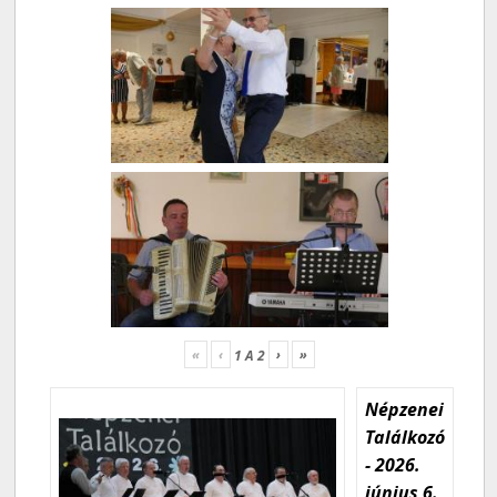
«
‹
›
»
1
A
2
Népzenei
Találkozó
- 2026.
június 6.