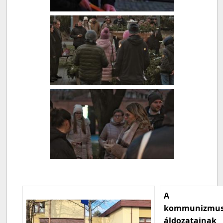
A
kommunizmu
áldozatainak